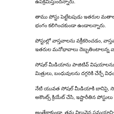
ఉపక్రమిస్తుందన్నారు.
తాము పోస్టు పెట్టేటపుడు ఇతరుల మతాలు,
భంగం కలిగించకుండా ఉండాలన్నారు.
పోస్టుల్లో వాస్తవాలను వక్రీకరించడం, 
ఇతరుల మనోభావాలు దెబ్బతింటాలన్న వాస్
సోషల్ మీడియాను పాజిటివ్ విషయాలను వి
మిత్రులు, బంధువులను దగ్గరికి చేర్చే వ
నేటి యువత సోషల్ మీడియాకి బానిసై, 
అకౌంట్స్ క్రియేట్ చేసి, ఇష్టారీతిన పోస్టులు ప
అంతేకాకుండా, తమ విలువైన సమయాన్ని 