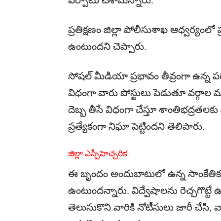
ప్రతిక్షణం జిల్లా పోలీసుశాఖ ఆధ్వర్యంలో ప
ఉంటుందని చెప్పారు.
సోషల్ మీడియా ప్రభావం తీవ్రంగా ఉన్న పరిస్
విధంగా వారు పోస్టులు పెడుతూ వర్గాల మధ
దెబ్బ తీసే విధంగా చేస్తూ శాంతిభద్రతలకు
ప్రత్యేకంగా నిఘా పెట్టిందని తెలిపారు.
జిల్లా ఎస్పీ
హెచ్చరిక:
ఈ బృందం అందుబాటులో ఉన్న సాంకేతికత
ఉంటుందన్నారు. విద్వేషాలను రెచ్చగొట్టే ఉద
తెలుసుకొని వారికి నోటీసులు జారీ చేసి, 