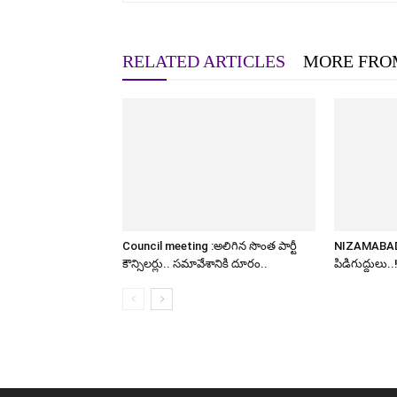
RELATED ARTICLES
MORE FRO
Council meeting :అలిగిన సొంత పార్టీ
NIZAMABAD: చ
కౌన్సిలర్లు.. సమావేశానికి దూరం..
పిడిగుద్దులు..