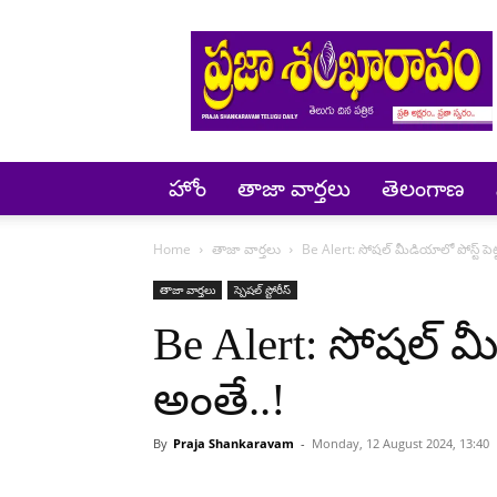
Prajashankaravam
హోం
తాజా వార్తలు
తెలంగాణ
Home
తాజా వార్తలు
Be Alert: సోషల్ మీడియాలో పోస్ట్ పెట్
తాజా వార్తలు
స్పెషల్ స్టోరీస్
Be Alert: సోషల్ మీ
అంతే..!
By
Praja Shankaravam
-
Monday, 12 August 2024, 13:40
Share