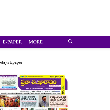
E-PAPER
MORE
odays Epaper