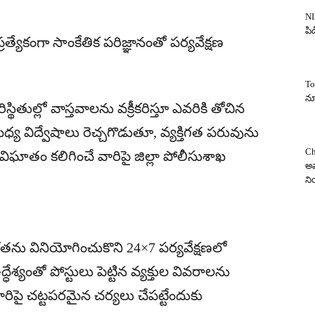
NI
పిడ
్రత్యేకంగా సాంకేతిక పరిజ్ఞానంతో పర్యవేక్షణ
To
న్
థితుల్లో వాస్తవాలను వక్రీకరిస్తూ ఎవరికి తోచిన
్య విద్వేషాలు రెచ్చగొడుతూ, వ్యక్తిగత పరువును
Ch
 విఘాతం కలిగించే వారిపై జిల్లా పోలీసుశాఖ
అవ
న
ను వినియోగించుకొని 24×7 పర్యవేక్షణలో
్ధేశ్యంతో పోస్టులు పెట్టిన వ్యక్తుల వివరాలను
వారిపై చట్టపరమైన చర్యలు చేపట్టేందుకు