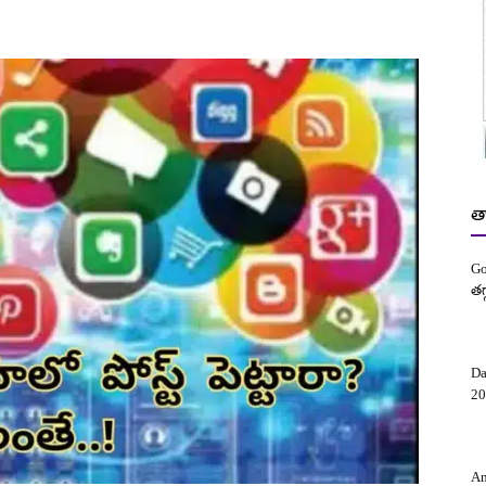
త
Go
తగ
Da
20
Am