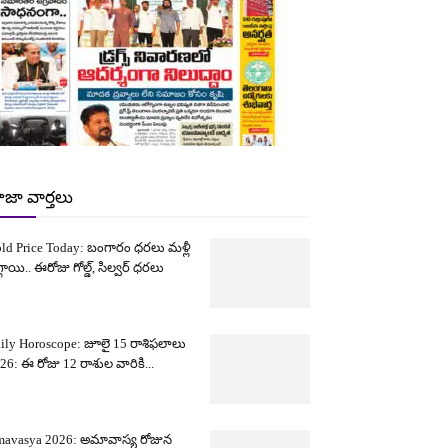
ాజా వార్తలు
ld Price Today: బంగారం ధరలు మళ్లీ
్గాయి.. ఈరోజు గోల్డ్, సిల్వర్ ధరలు
ily Horoscope: జూలై 15 రాశిఫలాలు
26: ఈ రోజు 12 రాశుల వారికి...
avasya 2026: అమావాస్య రోజున