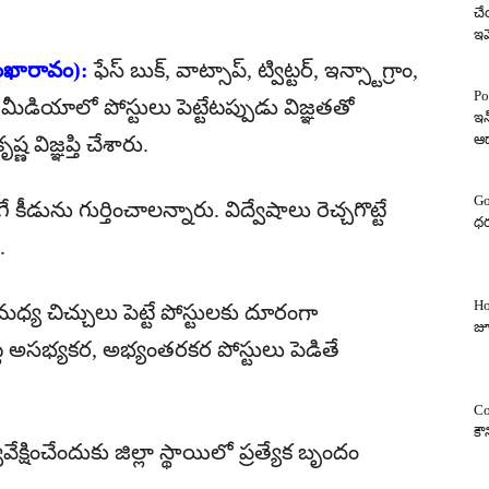
చే
ఇవ
 శంఖారావం):
ఫేస్ బుక్, వాట్సాప్, ట్విట్టర్, ఇన్స్టాగ్రాం,
Po
ీడియాలో పోస్టులు పెట్టేటప్పుడు విజ్ఞతతో
ఇన
ఆ
ణ విజ్ఞప్తి చేశారు.
Go
కీడును గుర్తించాలన్నారు. విద్వేషాలు రెచ్చగొట్టే
ధర
.
Ho
ీల మధ్య చిచ్చులు పెట్టే పోస్టులకు దూరంగా
జూ
ల అసభ్యకర, అభ్యంతరకర పోస్టులు పెడితే
Co
కౌ
క్షించేందుకు జిల్లా స్థాయిలో ప్రత్యేక బృందం