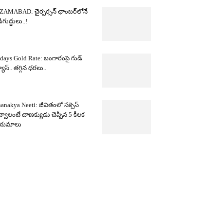
ZAMABAD: చైర్పర్సన్ ఛాంబర్‌లోనే
ిగుద్దులు..!
days Gold Rate: బంగారంపై గుడ్
యూస్.. తగ్గిన ధరలు..
anakya Neeti: జీవితంలో సక్సెస్
్వాలంటే చాణక్యుడు చెప్పిన 5 కీలక
ియమాలు