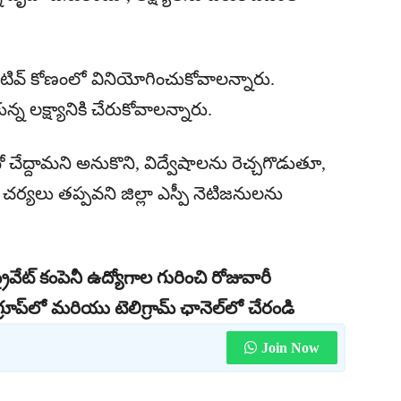
ివ్ కోణంలో వినియోగించుకోవాలన్నారు.
న్న లక్ష్యానికి చేరుకోవాలన్నారు.
చేద్దామని అనుకొని, విద్వేషాలను రెచ్చగొడుతూ,
ిన చర్యలు తప్పవని జిల్లా ఎస్పీ నెటిజనులను
రైవేట్ కంపెనీ ఉద్యోగాల గురించి రోజువారీ
రూప్‌లో మరియు టెలిగ్రామ్ ఛానెల్‌లో చేరండి
Join Now