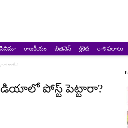
సినిమా
రాజకీయం
బిజినెస్
క్రికెట్‌
రాశి ఫలాలు
టారా? అంతే..!
T
డియాలో పోస్ట్ పెట్టారా?