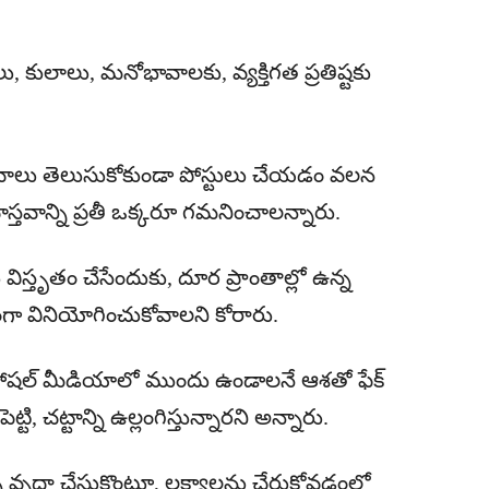
 కులాలు, మనోభావాలకు, వ్యక్తిగత ప్రతిష్టకు
వాస్తవాలు తెలుసుకోకుండా పోస్టులు చేయడం వలన
తవాన్ని ప్రతీ ఒక్కరూ గమనించాలన్నారు.
స్తృతం చేసేందుకు, దూర ప్రాంతాల్లో ఉన్న
ిధంగా వినియోగించుకోవాలని కోరారు.
సోషల్ మీడియాలో ముందు ఉండాలనే ఆశతో ఫేక్
ెట్టి, చట్టాన్ని ఉల్లంగిస్తున్నారని అన్నారు.
వృదా చేసుకొంటూ, లక్ష్యాలను చేరుకోవడంలో