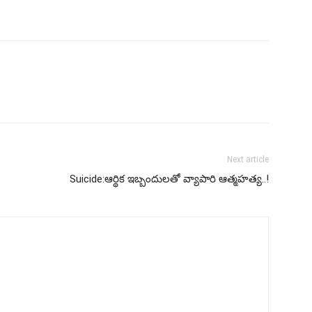
Next article
Suicide:ఆర్థిక ఇబ్బందులతో వ్యాపారి ఆత్మహత్య..!