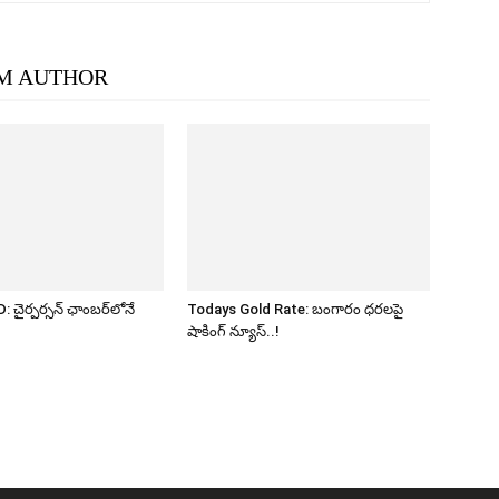
M AUTHOR
ైర్పర్సన్ ఛాంబర్‌లోనే
Todays Gold Rate: బంగారం ధరలపై
!
షాకింగ్ న్యూస్..!