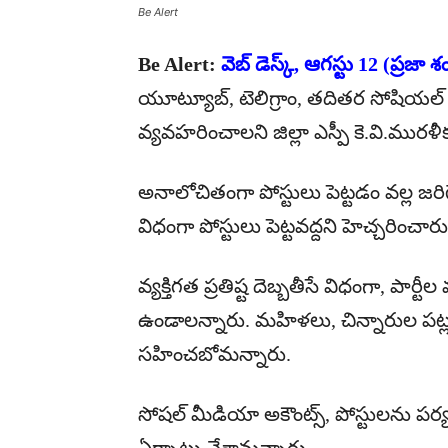
Be Alert
Be Alert:
వెబ్ డెస్క్, ఆగస్టు 12 (ప్రజా
యూట్యూబ్, టెలిగ్రాం, తదితర సోషియల్ మ
వ్యవహరించాలని జిల్లా ఎస్పీ కె.వి.మురళీకృష్
అనాలోచితంగా పోస్టులు పెట్టడం వల్ల జరిగే 
విధంగా పోస్టులు పెట్టవద్దని హెచ్చరించారు
వ్యక్తిగత ప్రతిష్ట దెబ్బతీసే విధంగా, పార్ట
ఉండాలన్నారు. మహిళలు, చిన్నారుల పట్
సహించబోమన్నారు.
సోషల్ మీడియా అకౌంట్స్, పోస్టులను పర్యవే
ఏర్పాటు చేశామన్నారు.