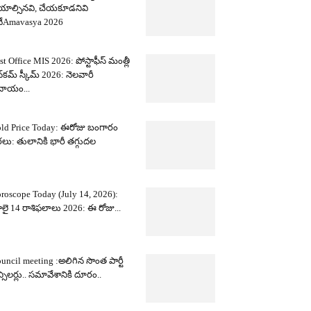
యాల్సినవి, చేయకూడనివి
ేAmavasya 2026
st Office MIS 2026: పోస్టాఫీస్ మంత్లీ
్‌కమ్ స్కీమ్ 2026: నెలవారీ
దాయం...
ld Price Today: ఈరోజు బంగారం
లు: తులానికి భారీ తగ్గుదల
roscope Today (July 14, 2026):
లై 14 రాశిఫలాలు 2026: ఈ రోజు...
uncil meeting :అలిగిన సొంత పార్టీ
న్సిలర్లు.. సమావేశానికి దూరం..