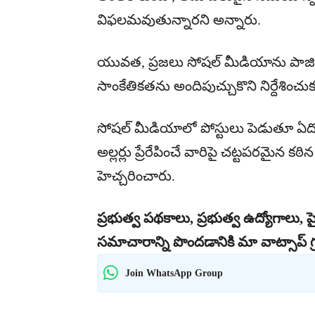
విఫలమవుతున్నారని అన్నారు.
యువత, ప్రజలు సోషల్ మీడియాను పాజిట
సాంకేతికతను అందిపుచ్చుకొని నిర్దేశించుకు
సోషల్ మీడియాలో పోస్టులు పెడుతూ ఏదో 
అల్లర్లు ప్రేరేపించే వారిపై చట్టపరమైన కఠ
హెచ్చరించారు.
ప్రభుత్వ పథకాలు, ప్రభుత్వ ఉద్యోగాలు, ప్
సమాచారాన్ని పొందడానికి మా వాట్సాప్ గ్
Join WhatsApp Group