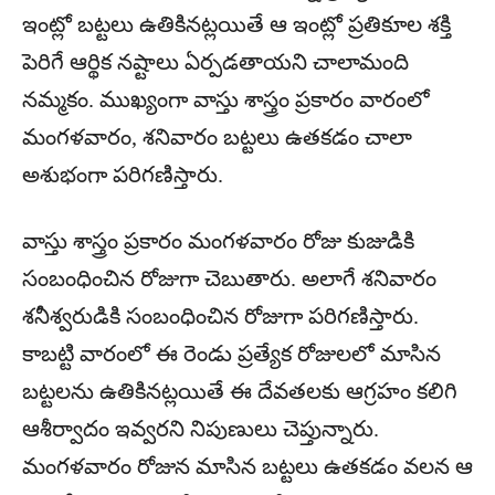
ఇంట్లో బట్టలు ఉతికినట్లయితే ఆ ఇంట్లో ప్రతికూల శక్తి
పెరిగే ఆర్థిక నష్టాలు ఏర్పడతాయని చాలామంది
నమ్మకం. ముఖ్యంగా వాస్తు శాస్త్రం ప్రకారం వారంలో
మంగళవారం, శనివారం బట్టలు ఉతకడం చాలా
అశుభంగా పరిగణిస్తారు.
వాస్తు శాస్త్రం ప్రకారం మంగళవారం రోజు కుజుడికి
సంబంధించిన రోజుగా చెబుతారు. అలాగే శనివారం
శనీశ్వరుడికి సంబంధించిన రోజుగా పరిగణిస్తారు.
కాబట్టి వారంలో ఈ రెండు ప్రత్యేక రోజులలో మాసిన
బట్టలను ఉతికినట్లయితే ఈ దేవతలకు ఆగ్రహం కలిగి
ఆశీర్వాదం ఇవ్వరని నిపుణులు చెప్తున్నారు.
మంగళవారం రోజున మాసిన బట్టలు ఉతకడం వలన ఆ