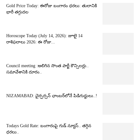
Gold Price Today: ఈరోజు బంగారం ధరలు: తులానికి
భారీ తగ్గుదల
Horoscope Today (July 14, 2026): జూలై 14
రాశిఫలాలు 2026: ఈ రోజు...
Council meeting :అలిగిన సొంత పార్టీ కౌన్సిలర్లు..
సమావేశానికి దూరం..
NIZAMABAD: చైర్పర్సన్ ఛాంబర్‌లోనే పిడిగుద్దులు..!
Todays Gold Rate: బంగారంపై గుడ్ న్యూస్.. తగ్గిన
ధరలు..