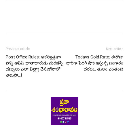
Previous article
Next article
Post Office Rules: అకస్మాత్తుగా
Todays Gold Rate: ఈరోజు
పోస్ట్ ఆఫీస్ ఖాతాదారుడు మరణిస్తే..
భారీగా పెరిగి షాక్ ఇస్తున్న బంగారం
డబ్బులు ఎలా విత్డ్రా చేసుకోవాలో
ధరలు.. తులం ఎంతంటే
తెలుసా…!