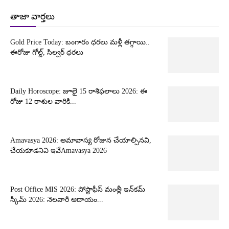
తాజా వార్తలు
Gold Price Today: బంగారం ధరలు మళ్లీ తగ్గాయి..
ఈరోజు గోల్డ్, సిల్వర్ ధరలు
Daily Horoscope: జూలై 15 రాశిఫలాలు 2026: ఈ
రోజు 12 రాశుల వారికి...
Amavasya 2026: అమావాస్య రోజున చేయాల్సినవి,
చేయకూడనివి ఇవేAmavasya 2026
Post Office MIS 2026: పోస్టాఫీస్ మంత్లీ ఇన్‌కమ్
స్కీమ్ 2026: నెలవారీ ఆదాయం...