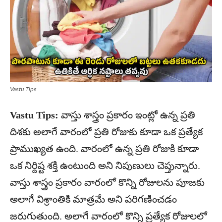
Vastu Tips
Vastu Tips:
వాస్తు శాస్త్రం ప్రకారం ఇంట్లో ఉన్న ప్రతి
దిశకు అలాగే వారంలో ప్రతి రోజుకు కూడా ఒక ప్రత్యేక
ప్రాముఖ్యత ఉంది. వారంలో ఉన్న ప్రతి రోజుకి కూడా
ఒక నిర్దిష్ట శక్తి ఉంటుంది అని నిపుణులు చెప్తున్నారు.
వాస్తు శాస్త్రం ప్రకారం వారంలో కొన్ని రోజులను పూజకు
అలాగే విశ్రాంతికి మాత్రమే అని పరిగణించడం
జరుగుతుంది. అలాగే వారంలో కొన్ని ప్రత్యేక రోజులలో