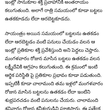
ఇంట్లో సానుకూల శక్తి ప్రవాహానికి అంతరాయం
కలుగుతుంది. అలాగే రాత్రి సమయంలో కూడా బట్టలు
ఉతకకూడదు లేదా ఆరబెట్టకూడదు.
సాయంత్రం అయిన సమయంలో బట్టలను ఉతకడం
లేదా ఆరబెట్టడం వంటి పనులు చేయడం వలన ఆ
ఇంట్లో ప్రతికూల శక్తి ప్రవేశిస్తుంది అని పెద్దలు చెప్తారు.
మంగళవారం రోజున మాసిన బట్టలు ఉతకడం వలన
లక్ష్మీదేవికి ఆగ్రహం కలుగుతుంది. ఈ క్రమంలో ఇంటి
ఆర్థిక పరిస్థితి పై ప్రతికూల ప్రభావం కూడా పడుతుంది.
ఇప్పటికీ కూడా చాలామంది తమ ఇళ్లలో మంగళవారం
రోజున మాసిన బట్టలను ఉతకడం లేదా ఇంటిని
శుభ్రపరచడం వంటి పనులను చేయరు. చాలామంది
శనివారం రోజున శనీశ్వరుడిని పూజిస్తారు. ఈ ప్రత్యేక