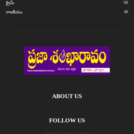
60
క్రైమ్
40
రాజకీయం
ABOUT US
FOLLOW US