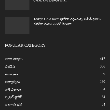
రాశుల దిన ఫలాలు ఇవే..
Todays Gold Rate: భారీగా తగ్గుతున్న పసిడి ధరలు..
ఈరోజు తులం ఎంతో తెలుసా.!
POPULAR CATEGORY
417
తాజా వార్తలు
366
బిజినెస్
199
తెలంగాణ
130
ఆధ్యాత్మికం
64
రాశి ఫలాలు
64
స్పెషల్ స్టోరీస్
64
బంగారం ధర