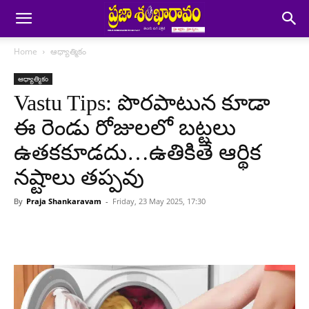
Home
ఆధ్యాత్మికం
ఆధ్యాత్మికం
Vastu Tips: పొరపాటున కూడా
ఈ రెండు రోజులలో బట్టలు
ఉతకకూడదు…ఉతికితే ఆర్థిక
నష్టాలు తప్పవు
By
Praja Shankaravam
-
Friday, 23 May 2025, 17:30