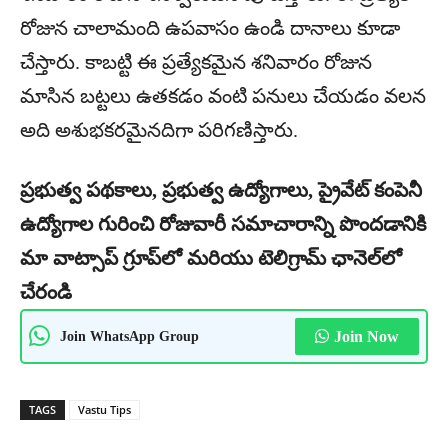
రోజున చాలామంది ఉపవాసం ఉండి దానాలు కూడా
చేస్తారు. కాబట్టి ఈ ప్రత్యేకమైన శనివారం రోజున
మాసిన బట్టలు ఉతకడం వంటి పనులు చేయడం వలన
అది అశుభకరమైనదిగా పరిగణిస్తారు.
ప్రభుత్వ పథకాలు, ప్రభుత్వ ఉద్యోగాలు, ప్రైవేట్ కంపెనీ
ఉద్యోగాల గురించి రోజువారీ సమాచారాన్ని పొందడానికి
మా వాట్సాప్ గ్రూప్‌లో మరియు టెలిగ్రామ్ ఛానెల్‌లో
చేరండి
Join WhatsApp Group
Join Now
TAGS
Vastu Tips