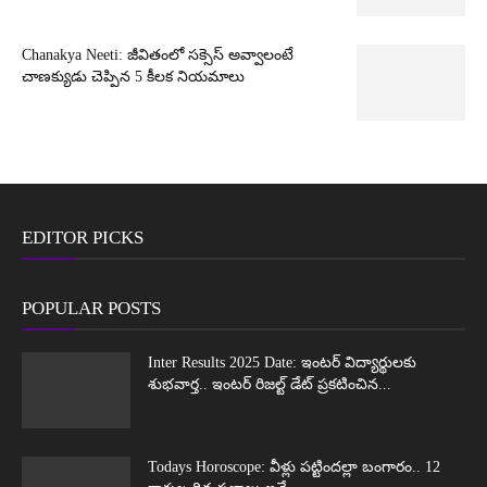
Chanakya Neeti: జీవితంలో సక్సెస్ అవ్వాలంటే
చాణక్యుడు చెప్పిన 5 కీలక నియమాలు
EDITOR PICKS
POPULAR POSTS
Inter Results 2025 Date: ఇంటర్ విద్యార్థులకు
శుభవార్త.. ఇంటర్ రిజల్ట్ డేట్ ప్రకటించిన...
Todays Horoscope: వీళ్లు పట్టిందల్లా బంగారం.. 12