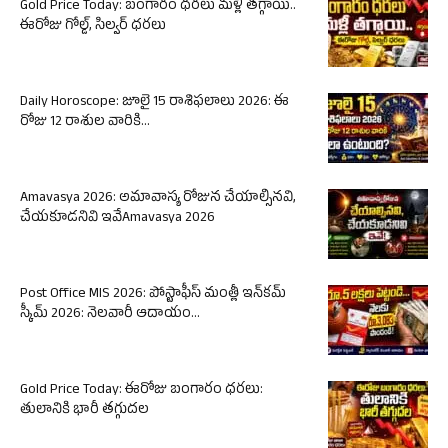
Gold Price Today: బంగారం ధరలు మళ్లీ తగ్గాయి..
ఈరోజు గోల్డ్, సిల్వర్ ధరలు
Daily Horoscope: జూలై 15 రాశిఫలాలు 2026: ఈ
రోజు 12 రాశుల వారికి...
Amavasya 2026: అమావాస్య రోజున చేయాల్సినవి,
చేయకూడనివి ఇవేAmavasya 2026
Post Office MIS 2026: పోస్టాఫీస్ మంత్లీ ఇన్‌కమ్
స్కీమ్ 2026: నెలవారీ ఆదాయం...
Gold Price Today: ఈరోజు బంగారం ధరలు:
తులానికి భారీ తగ్గుదల