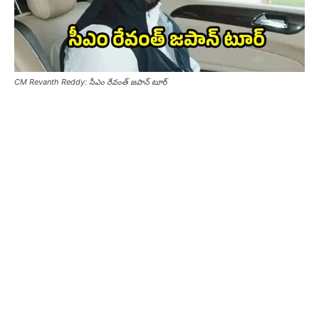
CM Revanth Reddy: సీఎం రేవంత్ జపాన్ టూర్