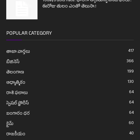
Todays Gold Rate: భారీగా తగ్గుతున్న పసిడి ధరలు..
ఈరోజు తులం ఎంతో తెలుసా.!
POPULAR CATEGORY
417
తాజా వార్తలు
366
బిజినెస్
199
తెలంగాణ
130
ఆధ్యాత్మికం
64
రాశి ఫలాలు
64
స్పెషల్ స్టోరీస్
64
బంగారం ధర
60
క్రైమ్
40
రాజకీయం