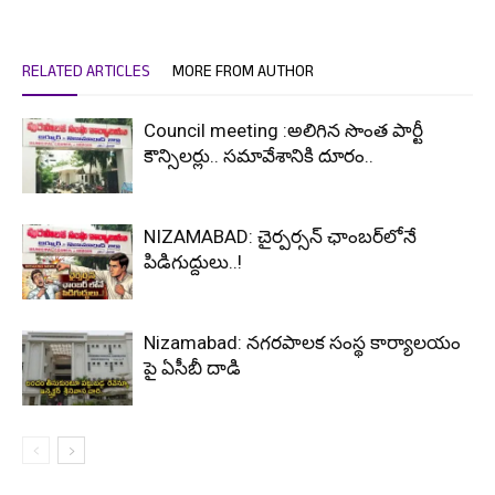
RELATED ARTICLES
MORE FROM AUTHOR
Council meeting :అలిగిన సొంత పార్టీ
కౌన్సిలర్లు.. సమావేశానికి దూరం..
NIZAMABAD: చైర్పర్సన్ ఛాంబర్‌లోనే
పిడిగుద్దులు..!
Nizamabad: నగరపాలక సంస్థ కార్యాలయం
పై ఏసీబీ దాడి