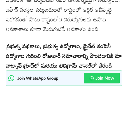
జపాన్ సంస్థల పెట్టుబడులతో రాష్ట్రంలో ఆర్థిక అభివృద్ధి
పెరగడంతో పాటు రాష్ట్రంలోని నిరుద్యోగులకు ఉపాధి
అవకాశాలు కూడా మెరుగుపడే అవకాశం ఉంది.
ప్రభుత్వ పథకాలు, ప్రభుత్వ ఉద్యోగాలు, ప్రైవేట్ కంపెనీ
ఉద్యోగాల గురించి రోజువారీ సమాచారాన్ని పొందడానికి మా
వాట్సాప్ గ్రూప్‌లో మరియు టెలిగ్రామ్ ఛానెల్‌లో చేరండి
Join Now
Join WhatsApp Group