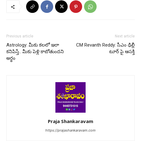
Previous article
Next article
Astrology: మీకు కలలో ఇలా
CM Revanth Reddy: సీఎం ఢిల్లీ
కనిపిస్తే.. మీకు పెళ్లి కాబోతుందని
టూర్ పై ఆసక్తి
అర్థం
Praja Shankaravam
https://prajashankaravam.com