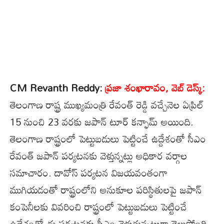
CM Revanth Reddy:
ప్రజా శంఖారావం, వెబ్ డెస్క్:
తెలంగాణ రాష్ట్ర ముఖ్యమంత్రి రేవంత్ రెడ్డి వచ్చేనెల ఏప్రిల్
15 నుంచి 23 వరకు జపాన్ టూర్ కన్ఫామ్ అయింది.
తెలంగాణ రాష్ట్రంలో పెట్టుబడులు పెట్టించే ఉద్దేశంతో సీఎం
రేవంత్ జపాన్ పర్యటనకు వెళ్తున్నట్లు అధికార వర్గాల
సమాచారం. దావోస్ పర్యటన విజయవంతంగా
ముగియడంతో రాష్ట్రంలోని అనుకూల పరిస్థితులపై జపాన్
కంపెనీలకు వివరించి రాష్ట్రంలో పెట్టుబడులు పెట్టించే
ఉద్దేశంతో ఈ పర్యటనకు సీఎం వెళుతున్నట్లుగా తెలుస్తోంది.