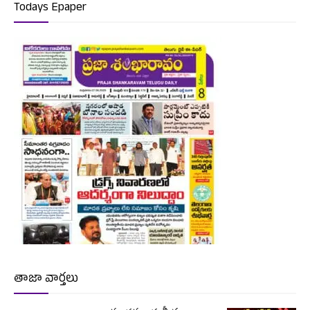
Todays Epaper
తాజా వార్తలు