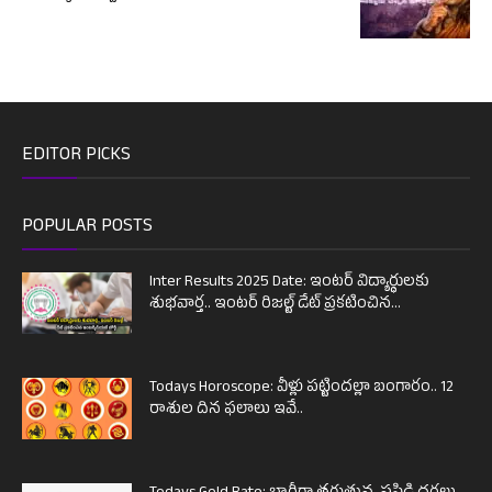
EDITOR PICKS
POPULAR POSTS
Inter Results 2025 Date: ఇంటర్ విద్యార్థులకు
శుభవార్త.. ఇంటర్ రిజల్ట్ డేట్ ప్రకటించిన...
Todays Horoscope: వీళ్లు పట్టిందల్లా బంగారం.. 12
రాశుల దిన ఫలాలు ఇవే..