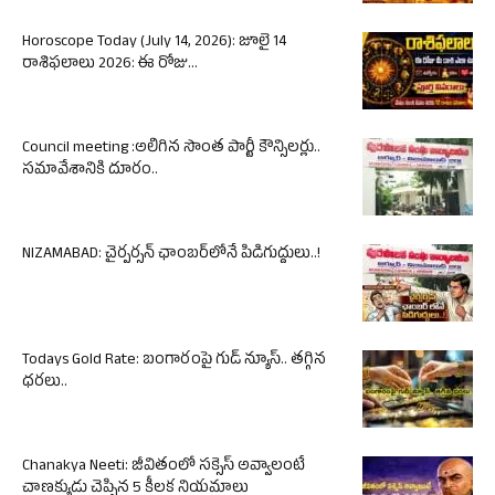
Horoscope Today (July 14, 2026): జూలై 14
రాశిఫలాలు 2026: ఈ రోజు...
Council meeting :అలిగిన సొంత పార్టీ కౌన్సిలర్లు..
సమావేశానికి దూరం..
NIZAMABAD: చైర్పర్సన్ ఛాంబర్‌లోనే పిడిగుద్దులు..!
Todays Gold Rate: బంగారంపై గుడ్ న్యూస్.. తగ్గిన
ధరలు..
Chanakya Neeti: జీవితంలో సక్సెస్ అవ్వాలంటే
చాణక్యుడు చెప్పిన 5 కీలక నియమాలు