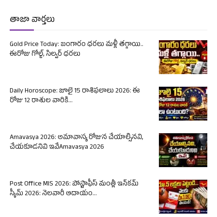
తాజా వార్తలు
Gold Price Today: బంగారం ధరలు మళ్లీ తగ్గాయి..
ఈరోజు గోల్డ్, సిల్వర్ ధరలు
Daily Horoscope: జూలై 15 రాశిఫలాలు 2026: ఈ
రోజు 12 రాశుల వారికి...
Amavasya 2026: అమావాస్య రోజున చేయాల్సినవి,
చేయకూడనివి ఇవేAmavasya 2026
Post Office MIS 2026: పోస్టాఫీస్ మంత్లీ ఇన్‌కమ్
స్కీమ్ 2026: నెలవారీ ఆదాయం...