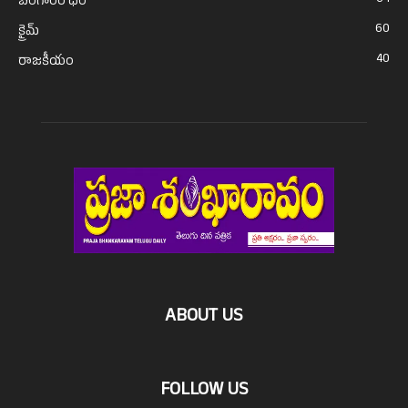
బంగారం ధర
60
క్రైమ్
40
రాజకీయం
ABOUT US
FOLLOW US