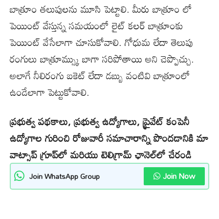
బాత్రూం తలుపులను మూసి పెట్టాలి. మీరు బాత్రూం లో
పెయింట్ వేస్తున్న సమయంలో లైట్ కలర్ బాత్రూంకు
పెయింట్ వేసేలాగా చూసుకోవాలి. గోధుమ లేదా తెలుపు
రంగులు బాత్రూమ్స్కు బాగా సరిపోతాయి అని చెప్పొచ్చు.
అలాగే నీలిరంగు బకెట్ లేదా డబ్బు వంటివి బాత్రూంలో
ఉండేలాగా పెట్టుకోవాలి.
ప్రభుత్వ పథకాలు, ప్రభుత్వ ఉద్యోగాలు, ప్రైవేట్ కంపెనీ
ఉద్యోగాల గురించి రోజువారీ సమాచారాన్ని పొందడానికి మా
వాట్సాప్ గ్రూప్‌లో మరియు టెలిగ్రామ్ ఛానెల్‌లో చేరండి
Join Now
Join WhatsApp Group