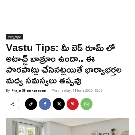
ఆధ్యాత్మికం
Vastu Tips: మీ బెడ్ రూమ్ లో
అటాచ్డ్ బాత్రూం ఉందా.. ఈ
పొరపాట్లు చేసినట్లయితే భార్యాభర్తల
మధ్య సమస్యలు తప్పవు
By
Praja Shankaravam
-
Wednesday, 11 June 2025, 15:05