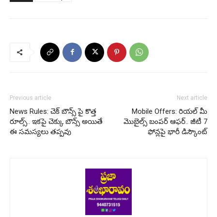
Previous article
Next article
News Rules: చెక్ బౌన్స్ పై కొత్త
Mobile Offers: రియల్ మీ
రూల్స్.. ఇకపై చెక్కు బౌన్స్ అయితే
మొబైల్స్ బంపర్ ఆఫర్.. జీటీ 7
ఈ సమస్యలు తప్పవు
ఫోన్లపై భారీ డిస్కౌంట్