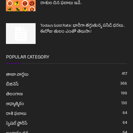
రాశుల దిన ఫలాలు ఇవే..
Todays Gold Rate: భారీగా తగ్గుతున్న పసిడి ధరలు..
ఈరోజు తులం ఎంతో తెలుసా.!
POPULAR CATEGORY
417
తాజా వార్తలు
366
బిజినెస్
199
తెలంగాణ
130
ఆధ్యాత్మికం
64
రాశి ఫలాలు
64
స్పెషల్ స్టోరీస్
64