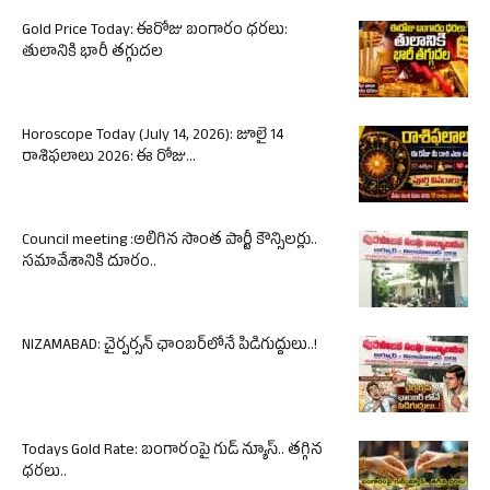
Gold Price Today: ఈరోజు బంగారం ధరలు:
తులానికి భారీ తగ్గుదల
Horoscope Today (July 14, 2026): జూలై 14
రాశిఫలాలు 2026: ఈ రోజు...
Council meeting :అలిగిన సొంత పార్టీ కౌన్సిలర్లు..
సమావేశానికి దూరం..
NIZAMABAD: చైర్పర్సన్ ఛాంబర్‌లోనే పిడిగుద్దులు..!
Todays Gold Rate: బంగారంపై గుడ్ న్యూస్.. తగ్గిన
ధరలు..