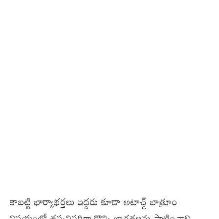
కాబట్టి భార్యాభర్తలు ఇద్దరు కూడా అటాచ్డ్ బాత్రూం
విషయంలో తప్పనిసరిగా కొన్ని జాగ్రత్తలను పాటించాలి.