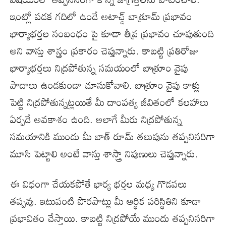
ఇంట్లో పడక గదిలో ఉండే అటాచ్డ్ బాత్రూమ్ ప్రభావం
భార్యాభర్తల సంబంధం పై కూడా తీవ్ర ప్రభావం చూపుతుంది
అని వాస్తు శాస్త్రం ప్రకారం చెప్తున్నారు. కాబట్టి ప్రతిరోజు
భార్యాభర్తలు నిద్రపోతున్న సమయంలో బాత్రూం వైపు
పాదాలు ఉండకుండా చూసుకోవాలి. బాత్రూం వైపు కాళ్లు
పెట్టి నిద్రపోతున్నట్లయితే మీ దాంపత్య జీవితంలో కలహాలు
ఏర్పడే అవకాశం ఉంది. అలాగే మీరు నిద్రపోతున్న
సమయానికి ముందు మీ బాత్ రూమ్ తలుపును తప్పనిసరిగా
మూసి పెట్టాలి అంటే వాస్తు శాస్త్రా నిపుణులు చెప్తున్నారు.
ఈ విధంగా చేయకపోతే భార్య భర్తల మధ్య గొడవలు
తప్పవు. ఇటువంటి పొరపాట్లు మీ ఆర్థిక పరిస్థితిని కూడా
ప్రభావితం చేస్తాయి. కాబట్టి నిద్రపోయే ముందు తప్పనిసరిగా