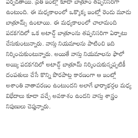
ఏర్పడతాయి. ప్రతి ఇంట్లో కూడా బాత్రూం తప్పనిసరిగా
ఉంటుంది. ఈ మధ్యకాలంలో ఒక్కొక్క ఇంట్లో రెండు మూడు
బాత్రూమ్స్ ఉంటాయి. ఈ మధ్యకాలంలో చాలామంది
పడకగదిలో ఒక అటాచ్డ్ బాత్రూంను తప్పనిసరిగా ఏర్పాటు
చేసుకుంటున్నారు. వాస్తు నియమాలను పాటించి ఇది
నిర్మించుకుంటున్నారు. అయితే వాస్తు నియమాలను ఫాలో
అయ్యి పడకగదిలో అటాచ్డ్ బాత్రూమ్ నిర్మించుకున్నప్పటికీ
దంపతులు చేసే కొన్ని పొరపాట్ల కారణంగా ఆ ఇంట్లో
అశాంతి వాతావరణం ఉంటుందని అలాగే భార్యాభర్తల మధ్య
విభేదాలు కూడా వచ్చే అవకాశం ఉందని వాస్తు శాస్త్రం
నిపుణులు చెప్తున్నారు.