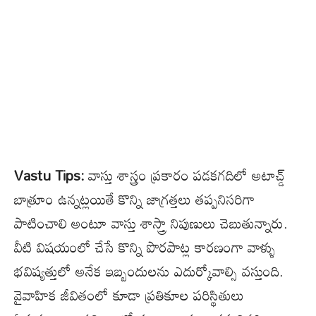
Vastu Tips:
వాస్తు శాస్త్రం ప్రకారం పడకగదిలో అటాచ్డ్
బాత్రూం ఉన్నట్లయితే కొన్ని జాగ్రత్తలు తప్పనిసరిగా
పాటించాలి అంటూ వాస్తు శాస్త్రా నిపుణులు చెబుతున్నారు.
వీటి విషయంలో చేసే కొన్ని పొరపాట్ల కారణంగా వాళ్ళు
భవిష్యత్తులో అనేక ఇబ్బందులను ఎదుర్కోవాల్సి వస్తుంది.
వైవాహిక జీవితంలో కూడా ప్రతికూల పరిస్థితులు