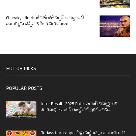
Chanakya Neeti: జీవితంలో సక్సెస్ అవ్వాలంటే
చాణక్యుడు చెప్పిన 5 కీలక నియమాలు
EDITOR PICKS
POPULAR POSTS
Inter Results 2025 Date: ఇంటర్ విద్యార్థులకు
శుభవార్త.. ఇంటర్ రిజల్ట్ డేట్ ప్రకటించిన...
Todays Horoscope: వీళ్లు పట్టిందల్లా బంగారం.. 12