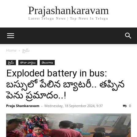
Prajashankaravam
Latest Telugu News | Top News In Telugu
Home
క్రైమ్
క్రైమ్
తాజా వార్తలు
తెలంగాణ
Exploded battery in bus:
బస్సులో పేలిన బ్యాటరీ.. తప్పిన
పెను ప్రమాదం..!
Praja Shankaravam
-
Wednesday, 18 September 2024, 9:37
0