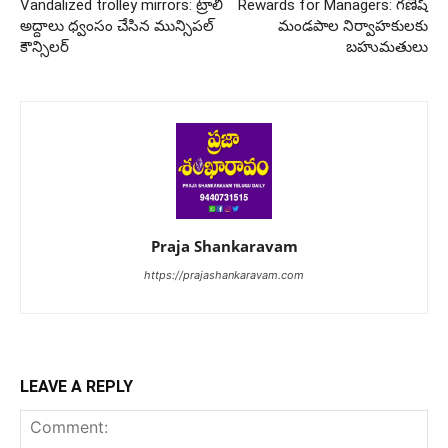
Vandalized trolley mirrors: ట్రాలీ
Rewards for Managers: గణేష్
అద్దాలు ధ్వంసం చేసిన మున్సిపల్
మండపాల నిర్వాహకులకు
కౌన్సిలర్
బహుమతులు
Praja Shankaravam
https://prajashankaravam.com
LEAVE A REPLY