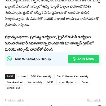
గురయ్యారు. కేకలు వేస్తూ, అరుపులు పెడుతూ పరుగులు తీశారు. బస్సు
బ్యాటరీ పేలడంతో బస్సులో ఉన్న స్కూల్ పిల్లలు భయాందోళనకు
గురయ్యారు. త్రుటిలో తప్పిన పెను ప్రమాదంతో అందరూ ఊపిరి
పీల్చుకున్నారు. ఈ ఘటనలో ఎవరికి ఎలాంటి గాయాలు కాకపోవడంతో
ప్రమాదం తప్పింది.
ప్రభుత్వ పథకాలు, ప్రభుత్వ ఉద్యోగాలు, ప్రైవేట్ కంపెనీ ఉద్యోగాల
గురించి రోజువారీ సమాచారాన్ని పొందడానికి మా వాట్సాప్ గ్రూప్‌లో
మరియు టెలిగ్రామ్ ఛానెల్‌లో చేరండి
Join Now
Join WhatsApp Group
TAGS
crime
DEO Kamareddy
Dist Collector Kamareddy
Fire Accident
kamareddy
MEO
News Updates
Police
School Bus
Previous article
Next article