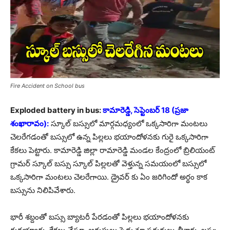
Fire Accident on School bus
Exploded battery in bus:
కామారెడ్డి, సెప్టెంబర్ 18 (ప్రజా
శంఖారావం):
స్కూల్ బస్సులో మార్గమధ్యంలో ఒక్కసారిగా మంటలు
చెలరేగడంతో బస్సులో ఉన్న పిల్లలు భయాందోళనకు గురై ఒక్కసారిగా
కేకలు పెట్టారు. కామారెడ్డి జిల్లా రామారెడ్డి మండల కేంద్రంలో బ్రిలియంట్
గ్రామర్ స్కూల్ బస్సు స్కూల్ పిల్లలతో వెళ్తున్న సమయంలో బస్సులో
ఒక్కసారిగా మంటలు చెలరేగాయి. డ్రైవర్ కు ఏం జరిగిందో అర్థం కాక
బస్సును నిలిపివేశారు.
భారీ శబ్దంతో బస్సు బ్యాటరీ పేరడంతో పిల్లలు భయాందోళనకు