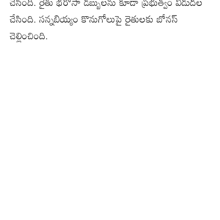
చేసింది. రైతు భరోసా డబ్బులను కూడా ప్రభుత్వం విడుదల
చేసింది. సన్నబియ్యం కొనుగోలుపై రైతులకు బోనస్
చెల్లించింది.