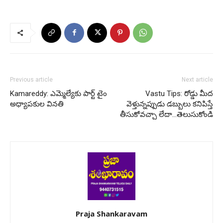
Previous article
Next article
Kamareddy: ఎమ్మెల్యేకు పార్ట్ టైం
Vastu Tips: రోడ్డు మీద
అధ్యాపకుల వినతి
వెళ్తున్నప్పుడు డబ్బులు కనిపిస్తే
తీసుకోవచ్చా లేదా…తెలుసుకోండి
Praja Shankaravam