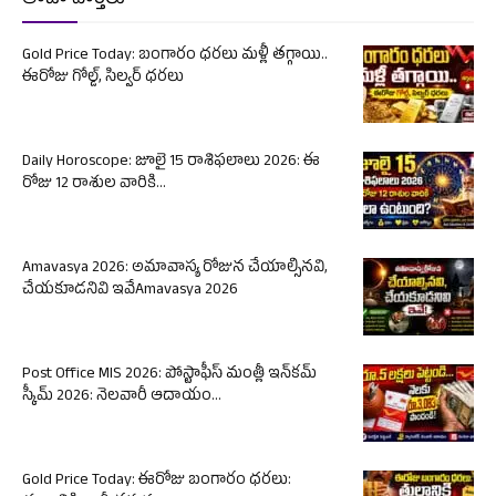
తాజా వార్తలు
Gold Price Today: బంగారం ధరలు మళ్లీ తగ్గాయి..
ఈరోజు గోల్డ్, సిల్వర్ ధరలు
Daily Horoscope: జూలై 15 రాశిఫలాలు 2026: ఈ
రోజు 12 రాశుల వారికి...
Amavasya 2026: అమావాస్య రోజున చేయాల్సినవి,
చేయకూడనివి ఇవేAmavasya 2026
Post Office MIS 2026: పోస్టాఫీస్ మంత్లీ ఇన్‌కమ్
స్కీమ్ 2026: నెలవారీ ఆదాయం...
Gold Price Today: ఈరోజు బంగారం ధరలు: