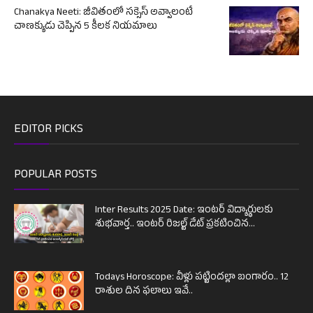
Chanakya Neeti: జీవితంలో సక్సెస్ అవ్వాలంటే
చాణక్యుడు చెప్పిన 5 కీలక నియమాలు
EDITOR PICKS
POPULAR POSTS
Inter Results 2025 Date: ఇంటర్ విద్యార్థులకు
శుభవార్త.. ఇంటర్ రిజల్ట్ డేట్ ప్రకటించిన...
Todays Horoscope: వీళ్లు పట్టిందల్లా బంగారం.. 12
రాశుల దిన ఫలాలు ఇవే..