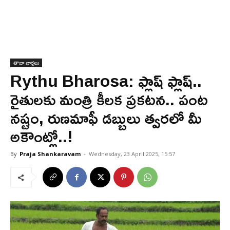
తాజా వార్తలు
Rythu Bharosa: ఫ్లాష్ ఫ్లాష్..
రైతులకు మంత్రి కీలక ప్రకటన.. పంట
నష్టం, రుణమాఫీ డబ్బులు త్వరలో మీ
అకౌంట్లో..!
By
Praja Shankaravam
-
Wednesday, 23 April 2025, 15:57