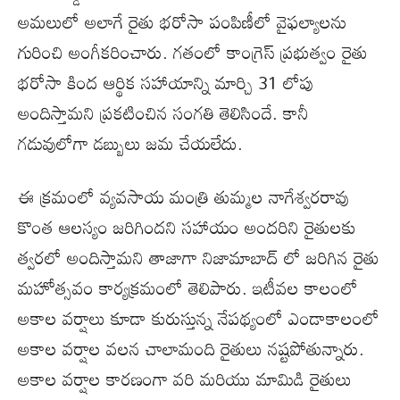
అమలులో అలాగే రైతు భరోసా పంపిణీలో వైఫల్యాలను
గురించి అంగీకరించారు. గతంలో కాంగ్రెస్ ప్రభుత్వం రైతు
భరోసా కింద ఆర్థిక సహాయాన్ని మార్చి 31 లోపు
అందిస్తామని ప్రకటించిన సంగతి తెలిసిందే. కానీ
గడువులోగా డబ్బులు జమ చేయలేదు.
ఈ క్రమంలో వ్యవసాయ మంత్రి తుమ్మల నాగేశ్వరరావు
కొంత ఆలస్యం జరిగిందని సహాయం అందరిని రైతులకు
త్వరలో అందిస్తామని తాజాగా నిజామాబాద్ లో జరిగిన రైతు
మహోత్సవం కార్యక్రమంలో తెలిపారు. ఇటీవల కాలంలో
అకాల వర్షాలు కూడా కురుస్తున్న నేపథ్యంలో ఎండాకాలంలో
అకాల వర్షాల వలన చాలామంది రైతులు నష్టపోతున్నారు.
అకాల వర్షాల కారణంగా వరి మరియు మామిడి రైతులు