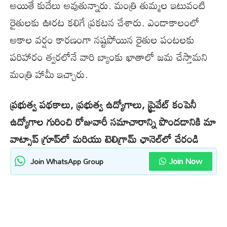
అయితే కుదేలు అవుతున్నారు. మంత్రి తుమ్మల ఇటువంటి
రైతులకు ఊరట కలిగే ప్రకటన చేశారు. ఎండాకాలంలో
అకాల వర్షం కారణంగా నష్టపోయిన రైతుల పంటలకు
పరిహారం త్వరలోనే వారి బ్యాంకు ఖాతాలో జమ చేస్తామని
మంత్రి హామీ ఇచ్చారు.
ప్రభుత్వ పథకాలు, ప్రభుత్వ ఉద్యోగాలు, ప్రైవేట్ కంపెనీ
ఉద్యోగాల గురించి రోజువారీ సమాచారాన్ని పొందడానికి మా
వాట్సాప్ గ్రూప్‌లో మరియు టెలిగ్రామ్ ఛానెల్‌లో చేరండి
Join Now
Join WhatsApp Group