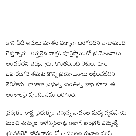
కానీ వీటి అమలు మాత్రం పక్కాగా జరగలేదని చాలామంది
చెప్తున్నారు. అర్హులైన వాళ్లకి పూర్తిస్థాయిలో ప్రయోజనాలు
అందలేదని చెప్తున్నారు. కొంతమంది రైతులు కూడా
బహిరంగనే తమకు కొన్ని ప్రయోజనాలు లభించలేదని
తెలిపారు. తాజాగా ప్రభుత్వ మంత్రిత్వ శాఖ కూడా ఈ
అంశాలపై స్పందించడం జరిగింది.
ప్రస్తుతం రాష్ట్ర ప్రభుత్వం చేస్తున్న వాదనల మధ్య వ్యవసాయ
మంత్రి తుమ్మల నాగేశ్వరరావు అలాగే కాంగ్రెస్ ఎమ్మెల్యే
భూపతిరెడ్డి సోమవారం రోజు పంటల రుణాల మాఫీ