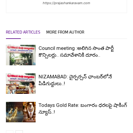
https://prajashankaravam.com
RELATED ARTICLES
MORE FROM AUTHOR
Council meeting :అలిగిన సొంత పార్టీ
కౌన్సిలర్లు.. సమావేశానికి దూరం..
NIZAMABAD: చైర్పర్సన్ ఛాంబర్‌లోనే
పిడిగుద్దులు..!
Todays Gold Rate: బంగారం ధరలపై షాకింగ్
న్యూస్..!