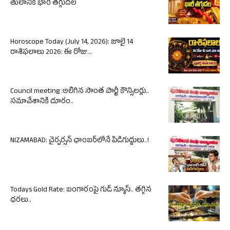
తులానికి భారీ తగ్గుదల
Horoscope Today (July 14, 2026): జూలై 14
రాశిఫలాలు 2026: ఈ రోజు...
Council meeting :అలిగిన సొంత పార్టీ కౌన్సిలర్లు..
సమావేశానికి దూరం..
NIZAMABAD: చైర్పర్సన్ ఛాంబర్‌లోనే పిడిగుద్దులు..!
Todays Gold Rate: బంగారంపై గుడ్ న్యూస్.. తగ్గిన
ధరలు..