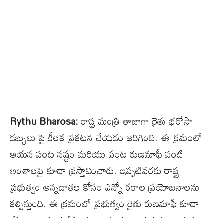
Rythu Bharosa:
రాష్ట్ర మంత్రి తాజాగా రైతు భరోసా
డబ్బులు పై కీలక ప్రకటన చేయడం జరిగింది. ఈ క్రమంలో
ఆయన పంట నష్టం మరియు పంట రుణమాఫీ వంటి
అంశాలపై కూడా ప్రస్తావించారు. ఇప్పటివరకు రాష్ట్ర
ప్రభుత్వం అన్నదాతల కోసం ఎన్నో రకాల ప్రయోజనాలను
కల్పిస్తుంది. ఈ క్రమంలో ప్రభుత్వం రైతు రుణమాఫీ కూడా