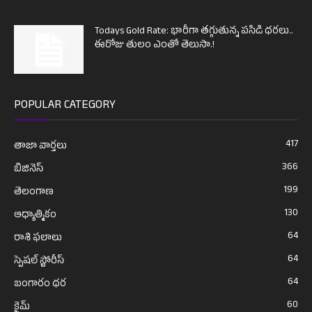
Todays Gold Rate: భారీగా తగ్గుతున్న పసిడి ధరలు..
ఈరోజు తులం ఎంతో తెలుసా.!
POPULAR CATEGORY
417
తాజా వార్తలు
366
బిజినెస్
199
తెలంగాణ
130
ఆధ్యాత్మికం
64
రాశి ఫలాలు
64
స్పెషల్ స్టోరీస్
64
బంగారం ధర
60
క్రైమ్