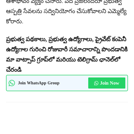
ఆశాభావం వ్యక్తం చేసారు. పేద ప్రజలందరూ ప్రభుత్వ
ఆస్పత్రి సేవలను సద్వినియోగం చేసుకోవాలని ఎమ్మెల్యే
కోరారు.
ప్రభుత్వ పథకాలు, ప్రభుత్వ ఉద్యోగాలు, ప్రైవేట్ కంపెనీ
ఉద్యోగాల గురించి రోజువారీ సమాచారాన్ని పొందడానికి
మా వాట్సాప్ గ్రూప్‌లో మరియు టెలిగ్రామ్ ఛానెల్‌లో
చేరండి
Join WhatsApp Group
Join Now