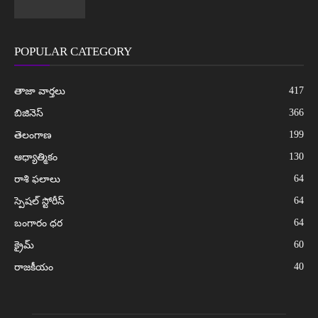
POPULAR CATEGORY
417
తాజా వార్తలు
366
బిజినెస్
199
తెలంగాణ
130
ఆధ్యాత్మికం
64
రాశి ఫలాలు
64
స్పెషల్ స్టోరీస్
64
బంగారం ధర
60
క్రైమ్
40
రాజకీయం