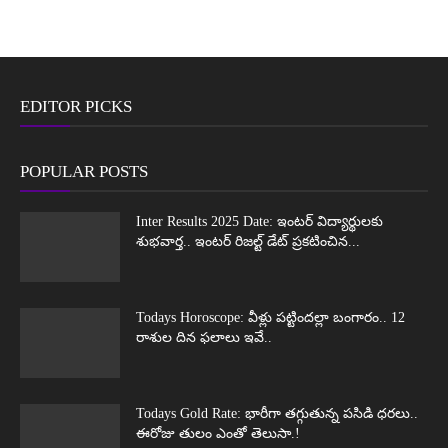
EDITOR PICKS
POPULAR POSTS
Inter Results 2025 Date: ఇంటర్ విద్యార్థులకు
శుభవార్త.. ఇంటర్ రిజల్ట్ డేట్ ప్రకటించిన...
Todays Horoscope: వీళ్లు పట్టిందల్లా బంగారం.. 12
రాశుల దిన ఫలాలు ఇవే..
Todays Gold Rate: భారీగా తగ్గుతున్న పసిడి ధరలు..
ఈరోజు తులం ఎంతో తెలుసా.!