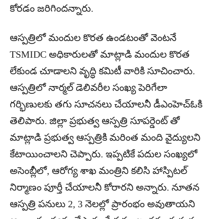
కోరడం జరిగిందన్నారు.
ఆస్పత్రిలో మందుల కొరత ఉండటంతో వెంటనే
TSMIDC అధికారులతో మాట్లాడి మందుల కొరత
లేకుండ చూడాలని వృద్ధి కమిటీ వారికి సూచించారు.
ఆస్పత్రిలో నార్మల్ డెలివరీల సంఖ్య పెరిగేలా
గర్భిణులకు తగు సూచనలు చేయాలనీ డీఎంహెచ్ఓకి
తెలిపారు. జిల్లా ప్రభుత్వ ఆస్పత్రి సూపర్డెంట్ తో
మాట్లాడి ప్రభుత్వ ఆస్పత్రికి మరింత మంది వైద్యులని
కేటాయించాలని చెప్పారు. ఇప్పటికే పదుల సంఖ్యలో
అసెంబ్లీలో, ఆరోగ్య శాఖ మంత్రిని కలిసి హాస్పిటల్
నిర్మాణం పూర్తీ చేయాలనీ కోరారని అన్నారు. నూతన
ఆస్పత్రి పనులు 2, 3 నెలల్లో ప్రారంభం అవుతాయని