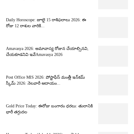
Daily Horoscope: జూలై 15 రాశిఫలాలు 2026: ఈ
రోజు 12 రాశుల వారికి...
Amavasya 2026: అమావాస్య రోజున చేయాల్సినవి,
చేయకూడనివి ఇవేAmavasya 2026
Post Office MIS 2026: పోస్టాఫీస్ మంత్లీ ఇన్‌కమ్
స్కీమ్ 2026: నెలవారీ ఆదాయం...
Gold Price Today: ఈరోజు బంగారం ధరలు: తులానికి
భారీ తగ్గుదల