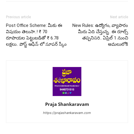
Previous article
Next article
Post Office Scheme: మీకు ఈ
New Rules: ఉద్యోగం, వ్యాపారం
విషయం తెలుసా..! ₹ 70
మీరు ఏది చేస్తున్న.. ఈ రూల్స్
రూపాయల పెట్టుబడితో ₹ 6.78
తప్పనిసరి.. ఏప్రిల్ 1 నుంచి
లక్షలు.. పోస్ట్ ఆఫీస్ లో సూపర్ స్కీం
అమలులోకి
Praja Shankaravam
https://prajashankaravam.com