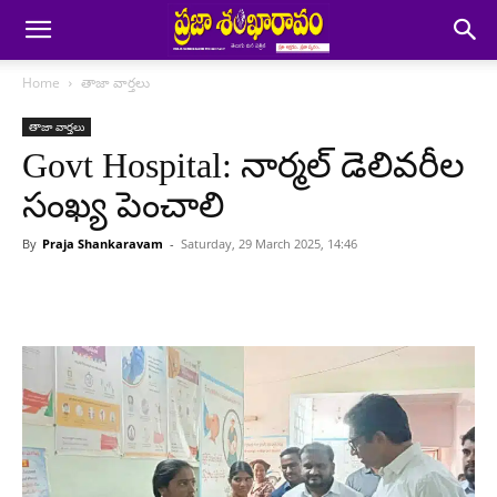
Home
తాజా వార్తలు
తాజా వార్తలు
Govt Hospital: నార్మల్ డెలివరీల
సంఖ్య పెంచాలి
By
Praja Shankaravam
-
Saturday, 29 March 2025, 14:46