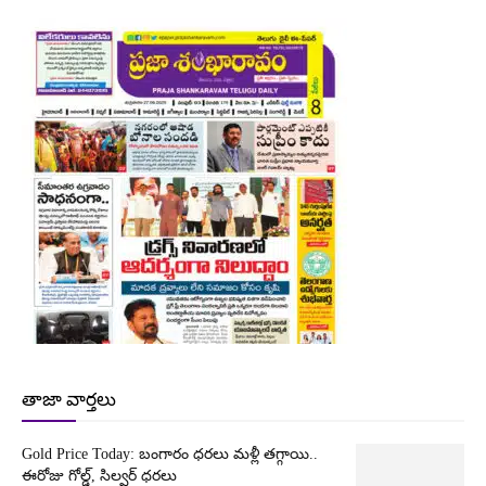
తాజా వార్తలు
Gold Price Today: బంగారం ధరలు మళ్లీ తగ్గాయి..
ఈరోజు గోల్డ్, సిల్వర్ ధరలు