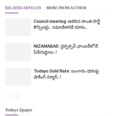
RELATED ARTICLES
MORE FROM AUTHOR
Council meeting :అలిగిన సొంత పార్టీ
కౌన్సిలర్లు.. సమావేశానికి దూరం..
NIZAMABAD: చైర్పర్సన్ ఛాంబర్‌లోనే
పిడిగుద్దులు..!
Todays Gold Rate: బంగారం ధరలపై
షాకింగ్ న్యూస్..!
Todays Epaper