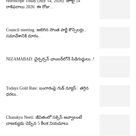
Horoscope Today (July 14, 2026): జూలై 14
రాశిఫలాలు 2026: ఈ రోజు...
Council meeting :అలిగిన సొంత పార్టీ కౌన్సిలర్లు..
సమావేశానికి దూరం..
NIZAMABAD: చైర్పర్సన్ ఛాంబర్‌లోనే పిడిగుద్దులు..!
Todays Gold Rate: బంగారంపై గుడ్ న్యూస్.. తగ్గిన
ధరలు..
Chanakya Neeti: జీవితంలో సక్సెస్ అవ్వాలంటే
చాణక్యుడు చెప్పిన 5 కీలక నియమాలు