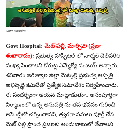
Govt Hospital
Govt Hospital:
మెట్ పల్లి, మార్చి29 (ప్రజా
శంఖారావం):
ప్రభుత్వ హాస్పిటల్ లో నార్మల్ డెలివరీల
సంఖ్య పెంచాలని కోరుట్ల ఎమ్మెల్యే సంజయ్ అన్నారు.
శనివారం జగిత్యాల జిల్లా మెట్పల్లి ప్రభుత్వ ఆస్పత్రి
అభివృద్ధి కమిటీతో ప్రత్యేక సమావేశం నిర్వహించారు.
ఈ సందర్బంగా ఆయన మాట్లాడుతూ.. అసంపూర్తిగా
నిర్మాణంలో ఉన్న ఆసుపత్రి నూతన భవనం గురించి
అసెంబ్లీలో చర్చించానని, త్వరగా పనులు పూర్తీ చేసి
మెట్ పల్లి ప్రాంత ప్రజలకు అందుబాటులో తేవాలని