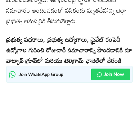
సమాచారం అందించడంతో పసికందు మృతదేహాన్ని జిల్లా
ప్రభుత్వ ఆసుపత్రికి తీసుకువెళ్లారు.
ప్రభుత్వ పథకాలు, ప్రభుత్వ ఉద్యోగాలు, ప్రైవేట్ కంపెనీ
ఉద్యోగాల గురించి రోజువారీ సమాచారాన్ని పొందడానికి మా
వాట్సాప్ గ్రూప్‌లో మరియు టెలిగ్రామ్ ఛానెల్‌లో చేరండి
Join Now
Join WhatsApp Group