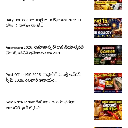
Daily Horoscope: జూలై 15 రాశిఫలాలు 2026: ఈ
రోజు 12 రాశుల వారికి...
Amavasya 2026: అమావాస్య రోజున చేయాల్సినవి,
చేయకూడనివి ఇవేAmavasya 2026
Post Office MIS 2026: పోస్టాఫీస్ మంత్లీ ఇన్‌కమ్
స్కీమ్ 2026: నెలవారీ ఆదాయం...
Gold Price Today: ఈరోజు బంగారం ధరలు:
తులానికి భారీ తగ్గుదల