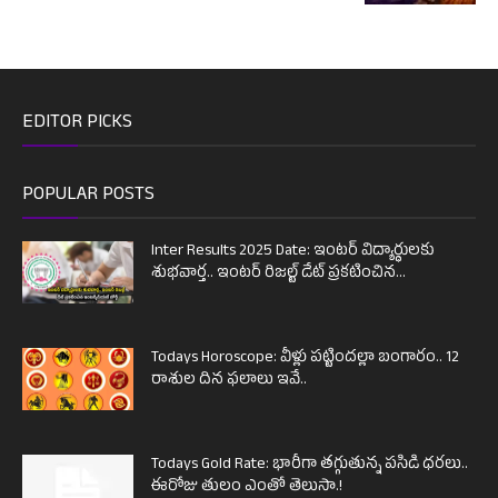
EDITOR PICKS
POPULAR POSTS
Inter Results 2025 Date: ఇంటర్ విద్యార్థులకు
శుభవార్త.. ఇంటర్ రిజల్ట్ డేట్ ప్రకటించిన...
Todays Horoscope: వీళ్లు పట్టిందల్లా బంగారం.. 12
రాశుల దిన ఫలాలు ఇవే..
Todays Gold Rate: భారీగా తగ్గుతున్న పసిడి ధరలు..
ఈరోజు తులం ఎంతో తెలుసా.!