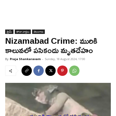
క్రైమ్
తాజా వార్తలు
తెలంగాణ
Nizamabad Crime: మురికి
కాలువలో పసికందు మృతదేహం
By
Praja Shankaravam
-
Sunday, 18 August 2024, 17:00