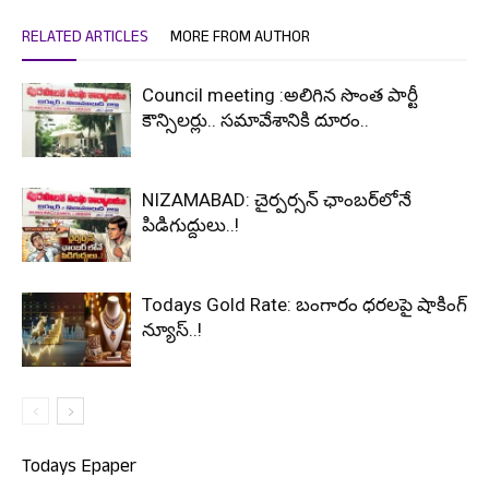
RELATED ARTICLES
MORE FROM AUTHOR
Council meeting :అలిగిన సొంత పార్టీ
కౌన్సిలర్లు.. సమావేశానికి దూరం..
NIZAMABAD: చైర్పర్సన్ ఛాంబర్‌లోనే
పిడిగుద్దులు..!
Todays Gold Rate: బంగారం ధరలపై షాకింగ్
న్యూస్..!
Todays Epaper