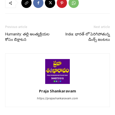
Previous article
Next article
Humanity: తల్లి అంత్యక్రియల
India: భారత్ లో పెరిగిపోతున్న
కోసం బిక్షాటన
డింక్స్ జంటలు
Praja Shankaravam
https://prajashankaravam.com