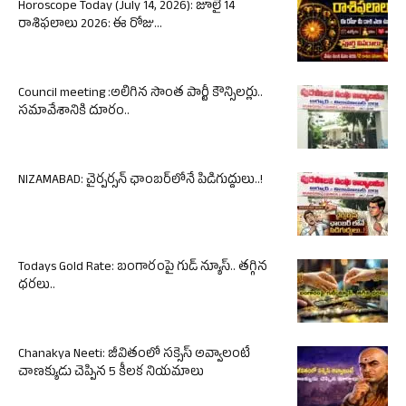
Horoscope Today (July 14, 2026): జూలై 14
రాశిఫలాలు 2026: ఈ రోజు...
Council meeting :అలిగిన సొంత పార్టీ కౌన్సిలర్లు..
సమావేశానికి దూరం..
NIZAMABAD: చైర్పర్సన్ ఛాంబర్‌లోనే పిడిగుద్దులు..!
Todays Gold Rate: బంగారంపై గుడ్ న్యూస్.. తగ్గిన
ధరలు..
Chanakya Neeti: జీవితంలో సక్సెస్ అవ్వాలంటే
చాణక్యుడు చెప్పిన 5 కీలక నియమాలు