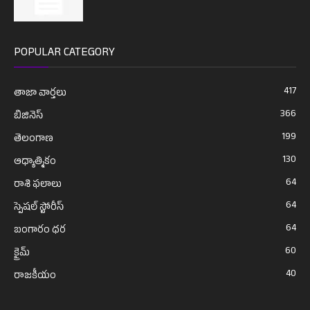
POPULAR CATEGORY
417
తాజా వార్తలు
366
బిజినెస్
199
తెలంగాణ
130
ఆధ్యాత్మికం
64
రాశి ఫలాలు
64
స్పెషల్ స్టోరీస్
64
బంగారం ధర
60
క్రైమ్
40
రాజకీయం