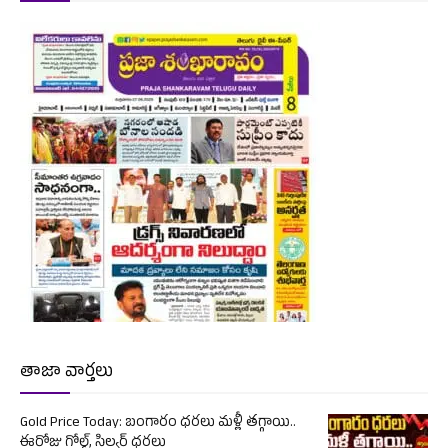
తాజా వార్తలు
Gold Price Today: బంగారం ధరలు మళ్లీ తగ్గాయి..
ఈరోజు గోల్డ్, సిల్వర్ ధరలు