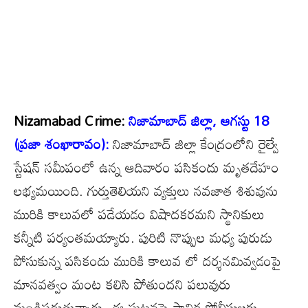
Nizamabad Crime:
నిజామాబాద్ జిల్లా, ఆగస్టు 18
(ప్రజా శంఖారావం):
నిజామాబాద్ జిల్లా కేంద్రంలోని రైల్వే
స్టేషన్ సమీపంలో ఉన్న ఆదివారం పసికందు మృతదేహం
లభ్యమయింది. గుర్తుతెలియని వ్యక్తులు నవజాత శిశువును
మురికి కాలువలో పడేయడం విషాదకరమని స్థానికులు
కన్నీటి పర్యంతమయ్యారు. పురిటి నొప్పుల మధ్య పురుడు
పోసుకున్న పసికందు మురికి కాలువ లో దర్శనమివ్వడంపై
మానవత్వం మంట కలిసి పోతుందని పలువురు
మండిపడుతున్నారు. ఈ ఘటనపై స్థానిక పోలీసులకు