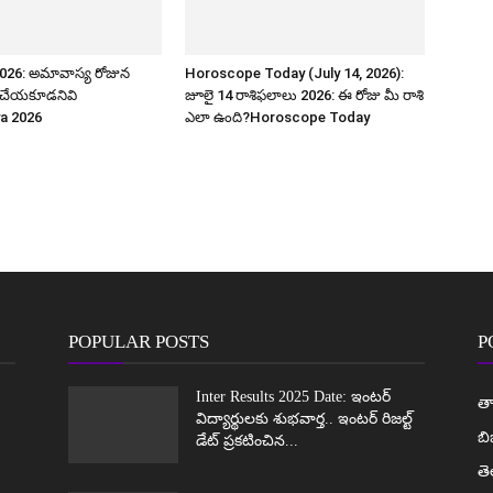
026: అమావాస్య రోజున
Horoscope Today (July 14, 2026):
, చేయకూడనివి
జూలై 14 రాశిఫలాలు 2026: ఈ రోజు మీ రాశి
a 2026
ఎలా ఉంది?Horoscope Today
POPULAR POSTS
P
Inter Results 2025 Date: ఇంటర్
తా
విద్యార్థులకు శుభవార్త.. ఇంటర్ రిజల్ట్
బి
డేట్ ప్రకటించిన...
త