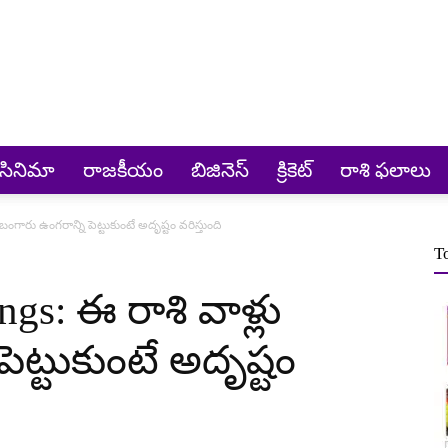
సినిమా
రాజకీయం
బిజినెస్
క్రికెట్‌
రాశి ఫలాలు
ంగారు ఉంగరాన్ని పెట్టుకుంటే అదృష్టం వరిస్తుంది
T
gs: ఈ రాశి వాళ్లు
ెట్టుకుంటే అదృష్టం