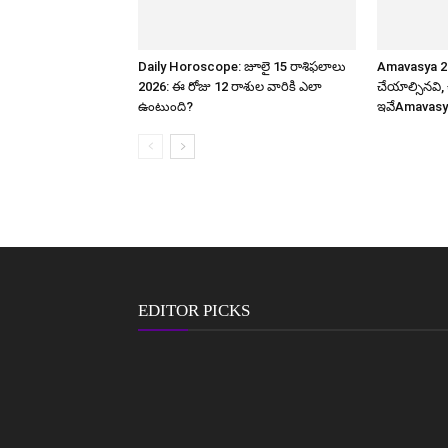
Daily Horoscope: జూలై 15 రాశిఫలాలు
Amavasya 2
2026: ఈ రోజు 12 రాశుల వారికి ఎలా
చేయాల్సినవి
ఉంటుంది?
ఇవేAmavasy
EDITOR PICKS