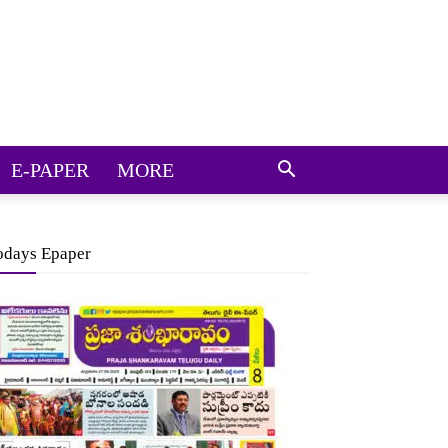
E-PAPER
MORE
odays Epaper