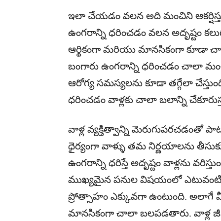
ఇలా చేయడం వలన అది మంచిని ఆకర్షిస్తుం
ఉంగరాన్ని ధరించడం వలన అదృష్టం కలుగుతు
ఆర్థికంగా మరియు మానసికంగా కూడా చాల
బంగారు ఉంగరాన్ని ధరించడం చాలా మంచిద
ఆరోగ్య సమస్యలను కూడా తగ్గేలా చేస్తుం
ధరించడం వాళ్లకు చాలా బలాన్ని చేకూరుస్
వాళ్ల వ్యక్తిత్వాన్ని మెరుగుపరచడంతో ప
ధైర్యంగా వాళ్ళు తమ నిర్ణయాలను తీసుకున
ఉంగరాన్ని ధరిస్తే అదృష్టం వాళ్లను వరిస
ముఖ్యమైన పనుల విషయంలో ఎటువంటి జాప
ప్రోత్సాహం ఎక్కువగా ఉంటుంది. అలాగే మీ
మానసికంగా చాలా బలపడతారు. వాళ్ల జీ