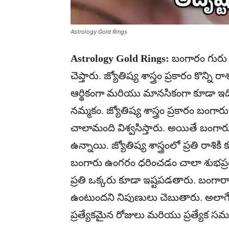
Astrology Gold Rings
Astrology Gold Rings:
బంగారం గురు గ్ర
చెప్తారు. జ్యోతిష్య శాస్త్రం ప్రకారం కొ
ఆర్థికంగా మరియు మానసికంగా కూడా ఇద
నమ్మకం. జ్యోతిష్య శాస్త్రం ప్రకారం 
చాలామంది విశ్వసిస్తారు. అయితే బంగా
ఉన్నాయి. జ్యోతిష్య శాస్త్రంలో ప్రతి రాశిక
బంగారు ఉంగరం ధరించడం చాలా శుభప్రదంగా 
ప్రతి ఒక్కరు కూడా ఇష్టపడతారు. బంగారా
ఉంటుందని నిపుణులు చెబుతారు. అలాగే చ
ప్రత్యేకమైన రోజులు మరియు ప్రత్యేక 