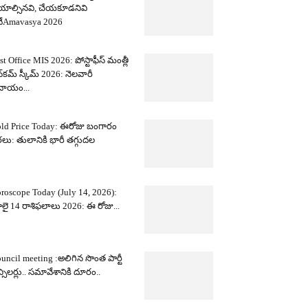
యాల్సినవి, చేయకూడనివి
ేAmavasya 2026
st Office MIS 2026: పోస్టాఫీస్ మంత్లీ
్‌కమ్ స్కీమ్ 2026: నెలవారీ
దాయం...
ld Price Today: ఈరోజు బంగారం
లు: తులానికి భారీ తగ్గుదల
roscope Today (July 14, 2026):
లై 14 రాశిఫలాలు 2026: ఈ రోజు...
uncil meeting :అలిగిన సొంత పార్టీ
న్సిలర్లు.. సమావేశానికి దూరం..