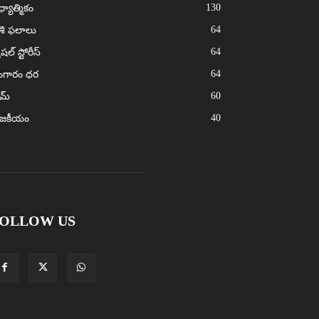
130
్యాత్మికం
64
శి ఫలాలు
64
ెషల్ స్టోరీస్
64
ంగారం ధర
60
ైమ్
40
ాజకీయం
OLLOW US