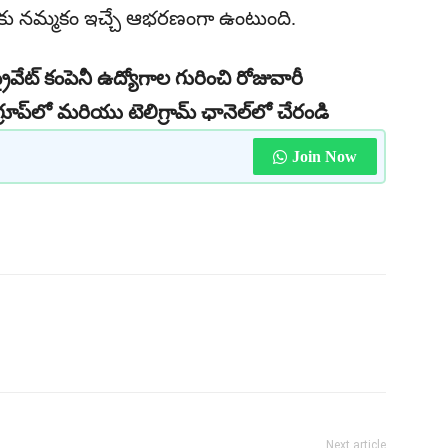
ు నమ్మకం ఇచ్చే ఆభరణంగా ఉంటుంది.
రైవేట్ కంపెనీ ఉద్యోగాల గురించి రోజువారీ
రూప్‌లో మరియు టెలిగ్రామ్ ఛానెల్‌లో చేరండి
Join Now
Next article