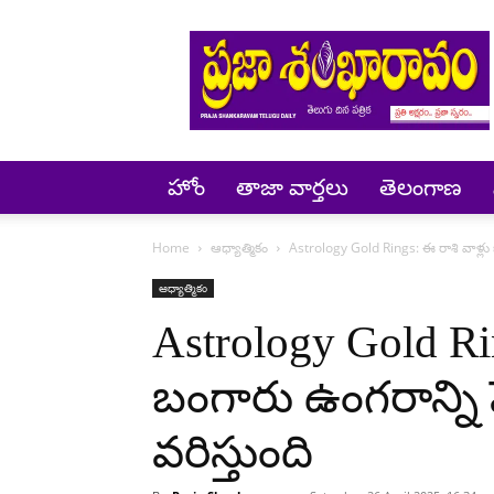
Prajashankaravam
హోం
తాజా వార్తలు
తెలంగాణ
Home
ఆధ్యాత్మికం
Astrology Gold Rings: ఈ రాశి వాళ్లు బ
ఆధ్యాత్మికం
Astrology Gold Rin
బంగారు ఉంగరాన్ని ప
వరిస్తుంది