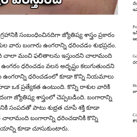
చే
ఇవ
Po
ఇన
హానికి సంబంధించినదిగా జ్యోతిష్య శాస్త్రం ప్రకారం
ఆ
న్ని రాశుల వారు బంగారు ఉంగరాన్ని ధరించడం శుభప్రదం.
ి చాలా మంచి ఫలితాలను ఇస్తుందని చాలామంది
Go
ధర
బంగారు ఉంగరం ధరించడం వలన అదృష్టం కలుగుతుందని
రు ఉంగరాన్ని ధరించడంలో కూడా కొన్ని నియమాలు
Ho
ి కూడా ఒక ప్రత్యేకత ఉంటుంది. కొన్ని రాశుల వారికి
జూ
జ్యోతిష్య శాస్త్రంలో చెప్పబడింది. బంగారాన్ని
నికి సంపదతో పాటు శుభ్రత చూపే శక్తి కూడా
Co
ాలామంది బంగారాన్ని ధరించడానికి కొన్ని
కౌ
సమయాన్ని కూడా చూసుకుంటారు.