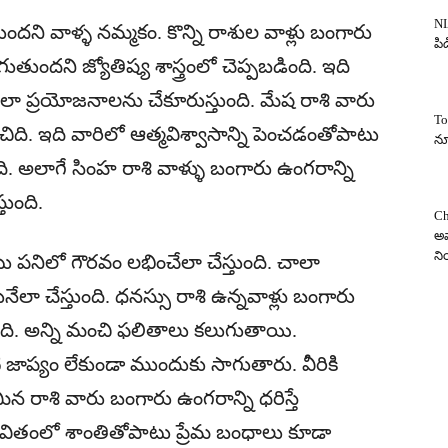
NI
దని వాళ్ళ నమ్మకం. కొన్ని రాశుల వాళ్లు బంగారు
పిడ
ందని జ్యోతిష్య శాస్త్రంలో చెప్పబడింది. ఇది
ా ప్రయోజనాలను చేకూరుస్తుంది. మేష రాశి వారు
To
ి. ఇది వారిలో ఆత్మవిశ్వాసాన్ని పెంచడంతోపాటు
న్
ది. అలాగే సింహ రాశి వాళ్ళు బంగారు ఉంగరాన్ని
తుంది.
Ch
అవ
న
ాటు పనిలో గౌరవం లభించేలా చేస్తుంది. చాలా
ేలా చేస్తుంది. ధనస్సు రాశి ఉన్నవాళ్లు బంగారు
్తుంది. అన్ని మంచి ఫలితాలు కలుగుతాయి.
్యం లేకుండా ముందుకు సాగుతారు. వీరికి
న రాశి వారు బంగారు ఉంగరాన్ని ధరిస్తే
వితంలో శాంతితోపాటు ప్రేమ బంధాలు కూడా