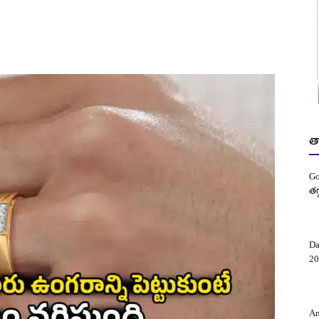
త
Go
తగ
Da
20
Am