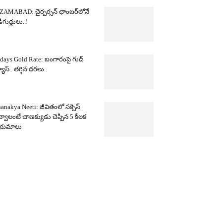
ZAMABAD: చైర్పర్సన్ ఛాంబర్‌లోనే
ిగుద్దులు..!
days Gold Rate: బంగారంపై గుడ్
యూస్.. తగ్గిన ధరలు..
anakya Neeti: జీవితంలో సక్సెస్
్వాలంటే చాణక్యుడు చెప్పిన 5 కీలక
ియమాలు