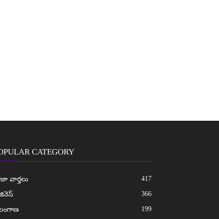
OPULAR CATEGORY
417
జా వార్తలు
366
జినెస్
199
ెలంగాణ