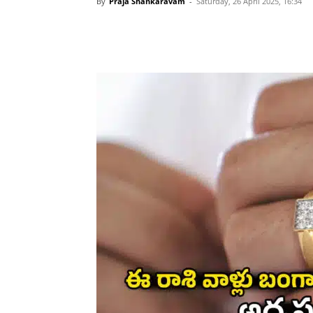
By
Praja Shankaravam
-
Saturday, 26 April 2025, 16:34
Share