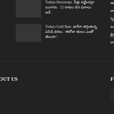
Todays Horoscope: వీళ్లు పట్టిందల్లా
ఆధ
బంగారం.. 12 రాశుల దిన ఫలాలు
రా
ఇవే..
స్ప
Todays Gold Rate: భారీగా తగ్గుతున్న
బ
పసిడి ధరలు.. ఈరోజు తులం ఎంతో
క్ర
తెలుసా.!
ర
OUT US
F