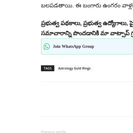
బలపడతాయి. ఈ బంగారు ఉంగరం వాళ్లక
ప్రభుత్వ పథకాలు, ప్రభుత్వ ఉద్యోగాలు, ప్
సమాచారాన్ని పొందడానికి మా వాట్సాప్ గ్
Join WhatsApp Group
TAGS
Astrology Gold Rings
Share
Previous article