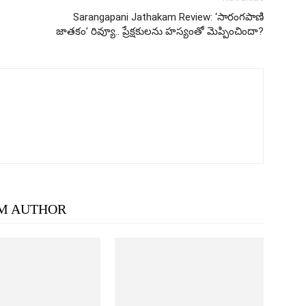
Sarangapani Jathakam Review: ‘సారంగపాణి
జాతకం’ రివ్యూ.. ప్రేక్షకులను హస్యంతో మెప్పించిందా?
M AUTHOR