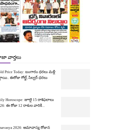
ాజా వార్తలు
ld Price Today: బంగారం ధరలు మళ్లీ
్గాయి.. ఈరోజు గోల్డ్, సిల్వర్ ధరలు
ily Horoscope: జూలై 15 రాశిఫలాలు
26: ఈ రోజు 12 రాశుల వారికి...
avasya 2026: అమావాస్య రోజున