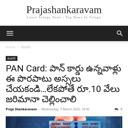
Prajashankaravam
Latest Telugu News | Top News In Telugu
Home
బిజినెస్
బిజినెస్
PAN Card: పాన్ కార్డు ఉన్నవాళ్లు
ఈ పొరపాటు అస్సలు
చేయకండి…లేకపోతే రూ.10 వేలు
జరిమానా చెల్లించాలి
Praja Shankaravam
-
Wednesday, 5 March 2025, 18:56
0