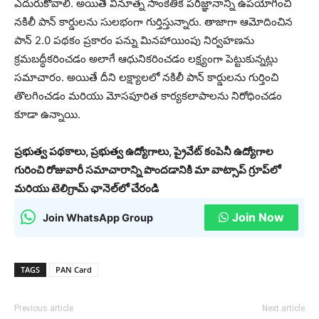
ఎదురుకోవాలి. అయితే వినూత్న సాంకేతిక పరిజ్ఞానాన్ని ఉపయోగించి
నకిలీ పాన్ కార్డులను సులభంగా గుర్తిస్తున్నారు. తాజాగా ఆమోదించిన
పాన్ 2.0 పథకం ప్రకారం పన్ను మినహాయింపు నిర్వహణను
క్రమబద్ధీకరించడం అలాగే ఆధునికరించడం లక్ష్యంగా పెట్టుకున్నట్లు
సమాచారం. అయితే దీని లక్ష్యాలలో నకిలీ పాన్ కార్డులను గుర్తించి
తొలగించడం మరియు మోసపూరిత కార్యకలాపాలను నిరోధించడం
కూడా ఉన్నాయి.
ప్రభుత్వ పథకాలు, ప్రభుత్వ ఉద్యోగాలు, ప్రైవేట్ కంపెనీ ఉద్యోగాల
గురించి రోజువారీ సమాచారాన్ని పొందడానికి మా వాట్సాప్ గ్రూప్‌లో
మరియు టెలిగ్రామ్ ఛానెల్‌లో చేరండి
Join Now
Join WhatsApp Group
TAGS
PAN Card
Previous article
Next article