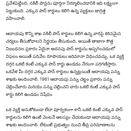
ప్రవేశపెట్టింది. నకిలీ పాన్లను పూర్తిగా నిర్మూలించడానికి ఇది లక్ష్యంగా
పెట్టుకుంది. ఎక్కువ పాన్ కార్డులు కలిగి ఉన్న వ్యక్తులు జాగ్రత్త
వహించాలి.
ఆదాయపు కొన్ని శాఖ నకిలీ పాన్ కార్డులు కలిగి ఉన్న వారిపై కఠినమైన
చర్యలు తీసుకోవాలని నిర్ణయం తీసుకుంది. అయితే తాజాగా కొత్త
నిబంధనల ప్రకారం ఏదైనా అదనపు పాన్ కార్డును అప్పగించడంలో
విఫలం అయితే పదివేల రూపాయలు జరిమానా విధించవచ్చు. ఒక వ్యక్తి
దగ్గర ఒకటి కంటే ఎక్కువ పాన్ కార్డు ఉండడం నేరంగా పరిగణిస్తారు.
ఒకవేళ మీ దగ్గర ఎక్కువ పాన్ కార్డులు ఉన్నట్లయితే ఆదాయపు పన్ను
శాఖకు అందించాలి. 1961 ఆదాయపు పన్ను చట్టం ప్రకారం పన్ను
చెల్లించేవారు మరియు పన్ను చెల్లించని వారు ఒకటి కంటే ఎక్కువ పాన్
కార్డు కలిగి ఉండడం నిషేధం.
ఒక వ్యక్తి అనుకోకుండా లేదా పూర్వకంగా కానీ ఒకటి కంటే ఎక్కువ పాన్
కార్డులను కలిగి ఉంటే వెంటనే ఆలస్యం చేయకుండా ఆదాయపు పన్ను
శాఖకు అందించాలి. లేకుంటే ప్రభుత్వం నుంచి తీవ్ర పరిమాణాలను