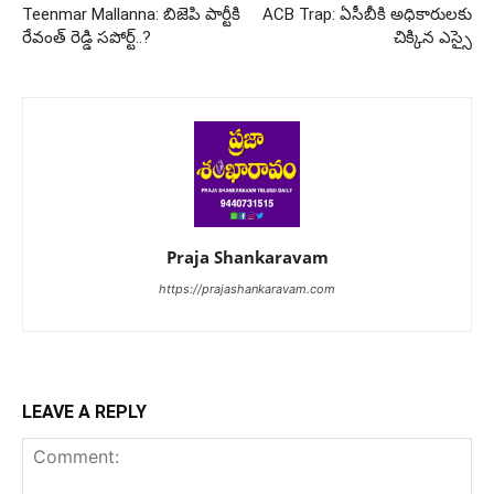
Teenmar Mallanna: బిజెపి పార్టీకి
ACB Trap: ఏసీబీకి అధికారులకు
రేవంత్ రెడ్డి సపోర్ట్..?
చిక్కిన ఎస్సై
Praja Shankaravam
https://prajashankaravam.com
LEAVE A REPLY