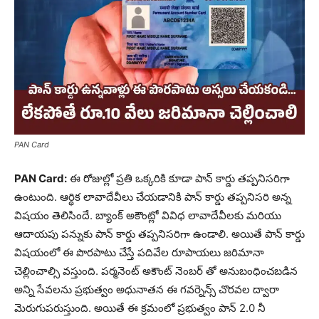
PAN Card
PAN Card:
ఈ రోజుల్లో ప్రతి ఒక్కరికి కూడా పాన్ కార్డు తప్పనిసరిగా
ఉంటుంది. ఆర్థిక లావాదేవీలు చేయడానికి పాన్ కార్డు తప్పనిసరి అన్న
విషయం తెలిసిందే. బ్యాంక్ అకౌంట్లో వివిధ లావాదేవీలకు మరియు
ఆదాయపు పన్నుకు పాన్ కార్డు తప్పనిసరిగా ఉండాలి. అయితే పాన్ కార్డు
విషయంలో ఈ పొరపాటు చేస్తే పదివేల రూపాయలు జరిమానా
చెల్లించాల్సి వస్తుంది. పర్మనెంట్ అకౌంట్ నెంబర్ తో అనుబంధించబడిన
అన్ని సేవలను ప్రభుత్వం అధునాతన ఈ గవర్నెన్స్ చొరవల ద్వారా
మెరుగుపరుస్తుంది. అయితే ఈ క్రమంలో ప్రభుత్వం పాన్ 2.0 నీ