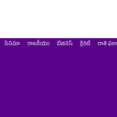
సినిమా
రాజకీయం
బిజినెస్
క్రికెట్‌
రాశి ఫల