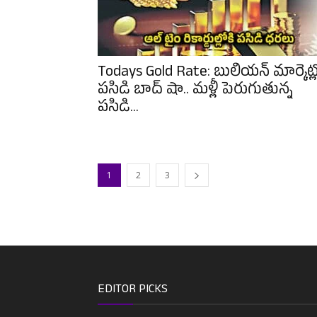
Todays Gold Rate: బులియన్ మార్కెట్
పసిడి బాద్ షా.. మళ్లీ పెరుగుతున్న
పసిడి...
1
2
3
EDITOR PICKS