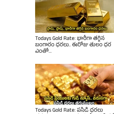
Todays Gold Rate: భారీగా తగ్గిన
బంగారం ధరలు.. ఈరోజు తులం ధర
ఎంతో...
Todays Gold Rate: పసిడి ధరలు