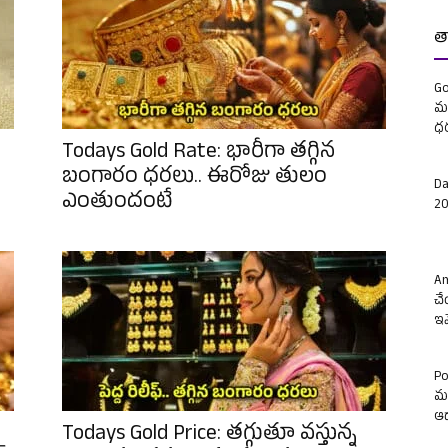
త
Go
మళ
ధ
Todays Gold Rate: భారీగా తగ్గిన
బంగారం ధరలు.. ఈరోజు తులం
Da
ఎంతుందంటే
20
Am
చే
ఇవ
Po
మం
ఆ
Todays Gold Price: తగ్గుతూ వస్తున్న