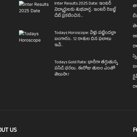
Inter Results 2025 Date: ఇంటర్
తా
విద్యార్థులకు శుభవార్త.. ఇంటర్ రిజల్ట్
డేట్ ప్రకటించిన...
బి
త
Todays Horoscope: వీళ్లు పట్టిందల్లా
ఆధ
బంగారం.. 12 రాశుల దిన ఫలాలు
ఇవే..
రా
స్ప
Todays Gold Rate: భారీగా తగ్గుతున్న
బ
పసిడి ధరలు.. ఈరోజు తులం ఎంతో
తెలుసా.!
క్ర
ర
OUT US
F