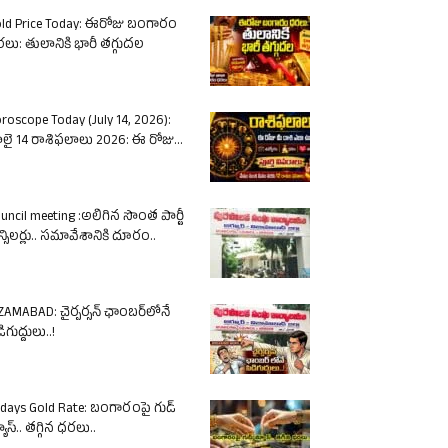
ld Price Today: ఈరోజు బంగారం
లు: తులానికి భారీ తగ్గుదల
roscope Today (July 14, 2026):
లై 14 రాశిఫలాలు 2026: ఈ రోజు...
uncil meeting :అలిగిన సొంత పార్టీ
న్సిలర్లు.. సమావేశానికి దూరం..
ZAMABAD: చైర్పర్సన్ ఛాంబర్‌లోనే
ిగుద్దులు..!
days Gold Rate: బంగారంపై గుడ్
యూస్.. తగ్గిన ధరలు..