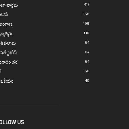
417
జా వార్తలు
366
జినెస్
199
ెలంగాణ
130
్యాత్మికం
64
శి ఫలాలు
64
ెషల్ స్టోరీస్
64
ంగారం ధర
60
ైమ్
40
ాజకీయం
OLLOW US