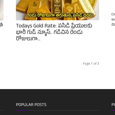
Ch
అవ
లో
Todays Gold Rate: పసిడి ప్రియులకు
న
భారీ గుడ్ న్యూస్.. గడిచిన రెండు
రోజులుగా...
Page 1 of 3
POPULAR POSTS
P