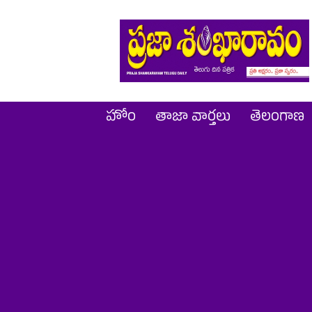
Prajashankaravam
హోం
తాజా వార్తలు
తెలంగాణ