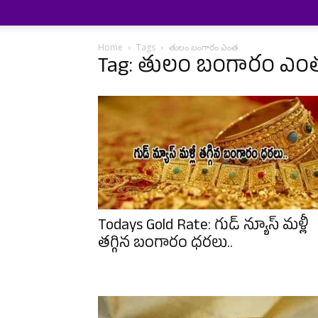
Home
Tags
తులం బంగారం ఎంత
Tag: తులం బంగారం ఎం
Todays Gold Rate: గుడ్ న్యూస్ మళ్లీ
తగ్గిన బంగారం ధరలు..