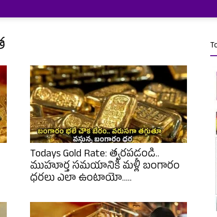
త
T
Todays Gold Rate: త్వరపడండి..
ముహూర్త సమయానికి మళ్లీ బంగారం
ధరలు ఎలా ఉంటాయో.....