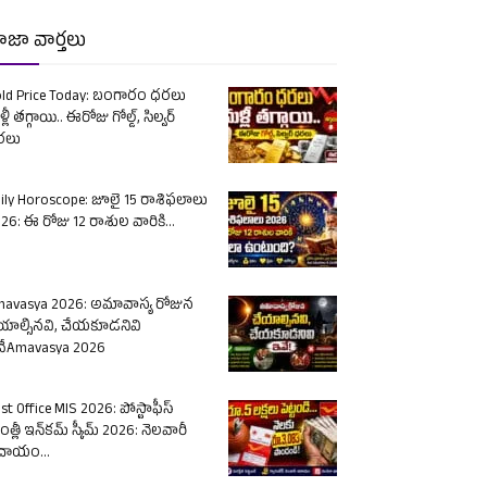
ాజా వార్తలు
ld Price Today: బంగారం ధరలు
్లీ తగ్గాయి.. ఈరోజు గోల్డ్, సిల్వర్
రలు
ily Horoscope: జూలై 15 రాశిఫలాలు
26: ఈ రోజు 12 రాశుల వారికి...
avasya 2026: అమావాస్య రోజున
యాల్సినవి, చేయకూడనివి
ేAmavasya 2026
st Office MIS 2026: పోస్టాఫీస్
త్లీ ఇన్‌కమ్ స్కీమ్ 2026: నెలవారీ
దాయం...