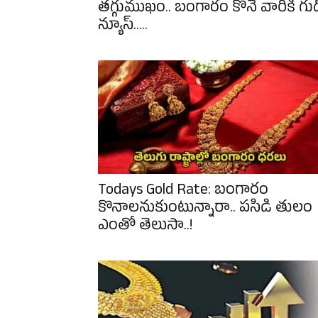
తగ్గుముఖం.. బంగారం కొనే వారికి గుడ
న్యూస్.....
Todays Gold Rate: బంగారం
కొనాలనుకుంటున్నారా.. పసిడి తులం
ఎంతో తెలుసా..!