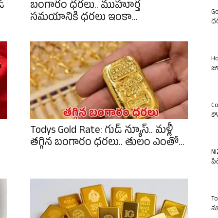
్
బంగారం ధరలు.. ముహూర్త
Go
సమయానికి ధరలు ఇంకా...
ధర
Ho
జూ
Co
కౌ
Todys Gold Rate: గుడ్ న్యూస్.. మళ్లీ
తగ్గిన బంగారం ధరలు.. తులం ఎంతో...
NI
పిడ
To
న్