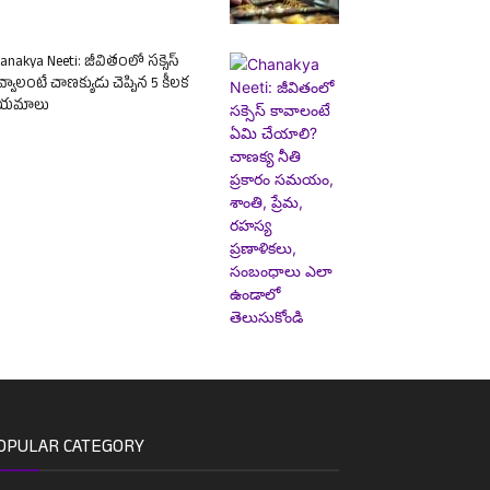
anakya Neeti: జీవితంలో సక్సెస్
్వాలంటే చాణక్యుడు చెప్పిన 5 కీలక
ియమాలు
OPULAR CATEGORY