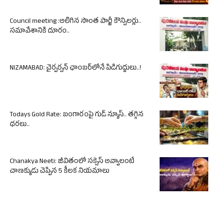
Council meeting :అలిగిన సొంత పార్టీ కౌన్సిలర్లు..
సమావేశానికి దూరం..
NIZAMABAD: చైర్పర్సన్ ఛాంబర్‌లోనే పిడిగుద్దులు..!
Todays Gold Rate: బంగారంపై గుడ్ న్యూస్.. తగ్గిన
ధరలు..
Chanakya Neeti: జీవితంలో సక్సెస్ అవ్వాలంటే
చాణక్యుడు చెప్పిన 5 కీలక నియమాలు