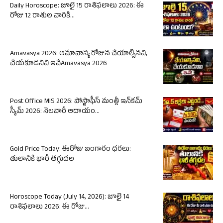
Daily Horoscope: జూలై 15 రాశిఫలాలు 2026: ఈ
రోజు 12 రాశుల వారికి...
Amavasya 2026: అమావాస్య రోజున చేయాల్సినవి,
చేయకూడనివి ఇవేAmavasya 2026
Post Office MIS 2026: పోస్టాఫీస్ మంత్లీ ఇన్‌కమ్
స్కీమ్ 2026: నెలవారీ ఆదాయం...
Gold Price Today: ఈరోజు బంగారం ధరలు:
తులానికి భారీ తగ్గుదల
Horoscope Today (July 14, 2026): జూలై 14
రాశిఫలాలు 2026: ఈ రోజు...