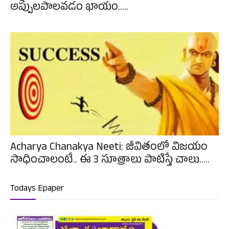
అప్పులపాలవడం ఖాయం.....
Acharya Chanakya Neeti: జీవితంలో విజయం
సాధించాలంటే.. ఈ 3 సూత్రాలు పాటిస్తే చాలు.....
Todays Epaper