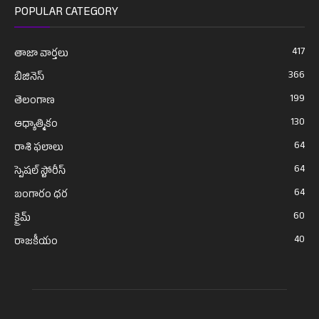
POPULAR CATEGORY
417
తాజా వార్తలు
366
బిజినెస్
199
తెలంగాణ
130
ఆధ్యాత్మికం
64
రాశి ఫలాలు
64
స్పెషల్ స్టోరీస్
64
బంగారం ధర
60
క్రైమ్
40
రాజకీయం