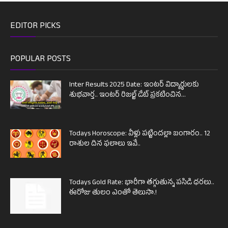
EDITOR PICKS
POPULAR POSTS
Inter Results 2025 Date: ఇంటర్ విద్యార్థులకు
శుభవార్త.. ఇంటర్ రిజల్ట్ డేట్ ప్రకటించిన...
Todays Horoscope: వీళ్లు పట్టిందల్లా బంగారం.. 12
రాశుల దిన ఫలాలు ఇవే..
Todays Gold Rate: భారీగా తగ్గుతున్న పసిడి ధరలు..
ఈరోజు తులం ఎంతో తెలుసా.!