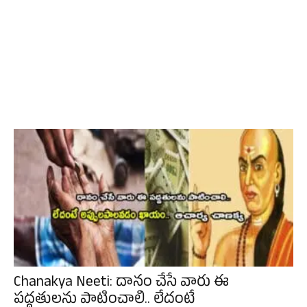
Chanakya Neeti: దానం చేసే వారు ఈ
పద్దతులను పాటించాలి.. లేదంటే