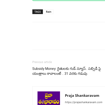
TAGS
Rain
Share
Previous article
Subsidy Money: రైతులకు గుడ్ న్యూస్.. సబ్సిడీ పై
యంత్రాలు కావాలంటే .. 31 వరకు గడువు
Praja Shankaravam
https://prajashankaravam.com