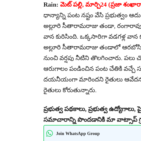
Rain:
మెట్ పల్లి, మార్చి24 (ప్రజా శంఖా
ధాన్యాన్ని పంట నష్టం వేసి ప్రభుత్వం ఆ
అల్లూరి సీతారామరాజు తండా, రంగారావుపే
వాన కురిసింది. ఒక్కసారిగా వడగళ్ల వాన 
అల్లూరి సీతారామరాజు తండాలో ఆరబోసి
నుంచి వర్షపు నీటిని తొలగించారు. పలు 
ఆరుగాలం పండించిన పంట చేతికి వచ్చే స
దయనీయంగా మారిందని రైతులు ఆవేదన వ్య
రైతులు కోరుతున్నారు.
ప్రభుత్వ పథకాలు, ప్రభుత్వ ఉద్యోగాలు, ప్
సమాచారాన్ని పొందడానికి మా వాట్సాప్ గ్
Join WhatsApp Group