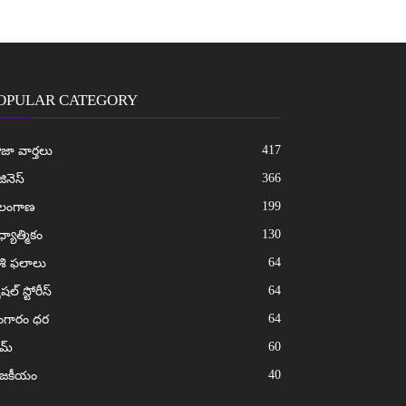
OPULAR CATEGORY
417
జా వార్తలు
366
జినెస్
199
ెలంగాణ
130
్యాత్మికం
64
శి ఫలాలు
64
ెషల్ స్టోరీస్
64
ంగారం ధర
60
ైమ్
40
ాజకీయం