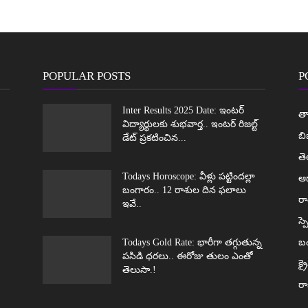
POPULAR POSTS
P
Inter Results 2025 Date: ఇంటర్
తా
విద్యార్థులకు శుభవార్త.. ఇంటర్ రిజల్ట్
బి
డేట్ ప్రకటించిన...
త
Todays Horoscope: వీళ్లు పట్టిందల్లా
ఆధ
బంగారం.. 12 రాశుల దిన ఫలాలు
రా
ఇవే..
స్ప
Todays Gold Rate: భారీగా తగ్గుతున్న
బ
పసిడి ధరలు.. ఈరోజు తులం ఎంతో
క్ర
తెలుసా.!
ర