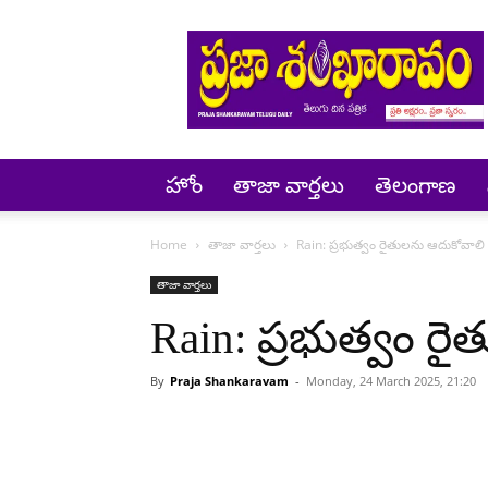
Prajashankaravam
హోం
తాజా వార్తలు
తెలంగాణ
Home
తాజా వార్తలు
Rain: ప్రభుత్వం రైతులను ఆదుకోవాలి
తాజా వార్తలు
Rain: ప్రభుత్వం ర
By
Praja Shankaravam
-
Monday, 24 March 2025, 21:20
Share