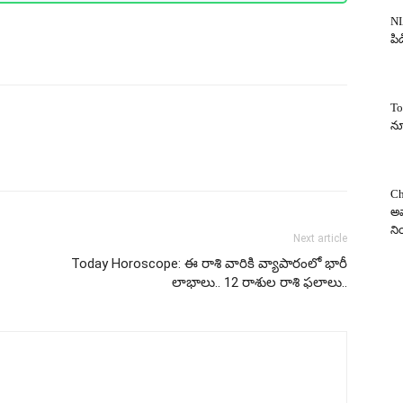
NI
పిడ
To
న్
Ch
అవ
న
Next article
Today Horoscope: ఈ రాశి వారికి వ్యాపారంలో భారీ
లాభాలు.. 12 రాశుల రాశి ఫలాలు..