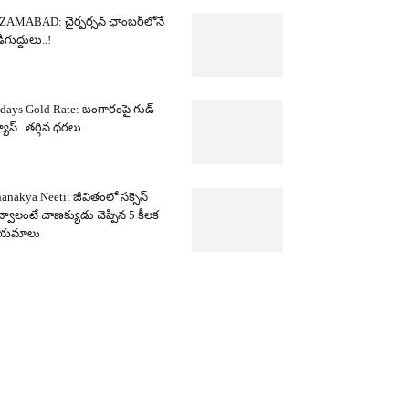
ZAMABAD: చైర్పర్సన్ ఛాంబర్‌లోనే
ిగుద్దులు..!
days Gold Rate: బంగారంపై గుడ్
యూస్.. తగ్గిన ధరలు..
anakya Neeti: జీవితంలో సక్సెస్
్వాలంటే చాణక్యుడు చెప్పిన 5 కీలక
ియమాలు