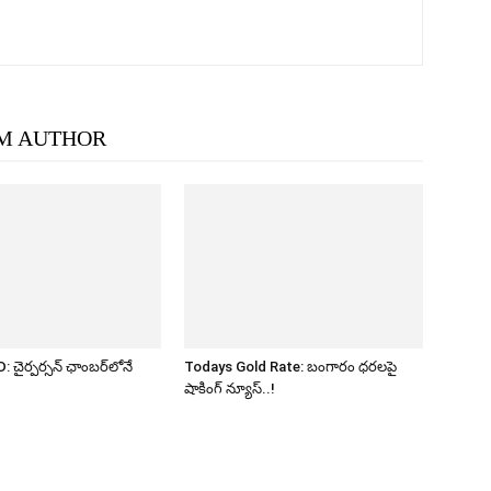
M AUTHOR
ైర్పర్సన్ ఛాంబర్‌లోనే
Todays Gold Rate: బంగారం ధరలపై
!
షాకింగ్ న్యూస్..!