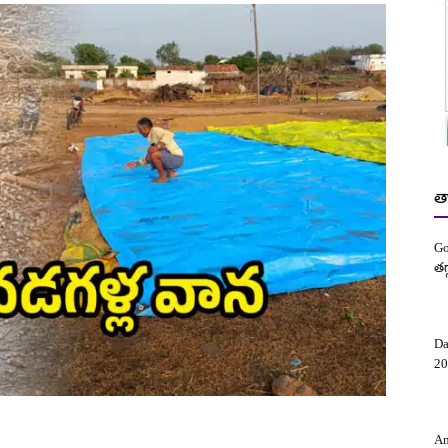
త
Go
తగ
Da
20
Am