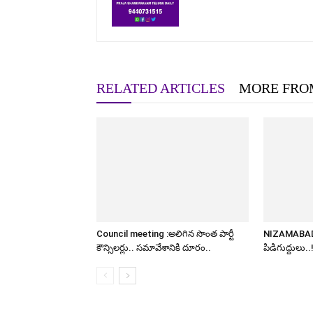
RELATED ARTICLES
MORE FRO
Council meeting :అలిగిన సొంత పార్టీ
NIZAMABAD: చ
కౌన్సిలర్లు.. సమావేశానికి దూరం..
పిడిగుద్దులు..