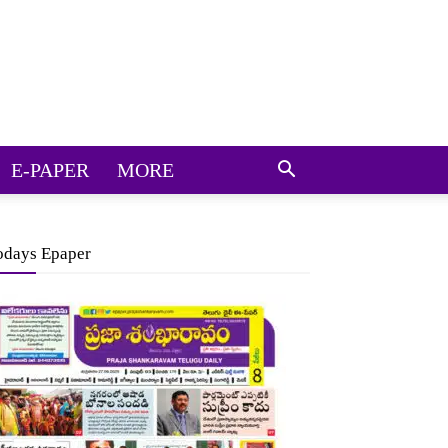
E-PAPER
MORE
odays Epaper