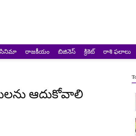
సినిమా
రాజకీయం
బిజినెస్
క్రికెట్‌
రాశి ఫలాలు
T
ైతులను ఆదుకోవాలి