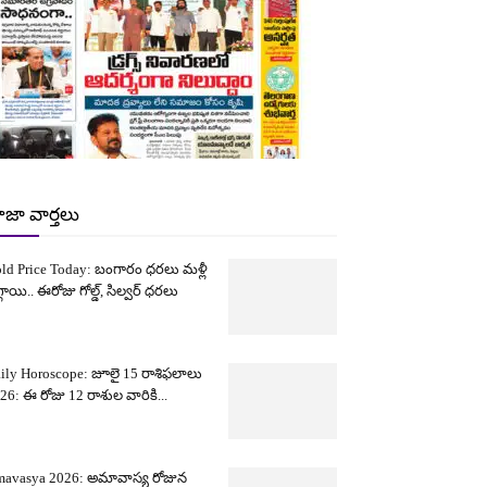
ాజా వార్తలు
ld Price Today: బంగారం ధరలు మళ్లీ
్గాయి.. ఈరోజు గోల్డ్, సిల్వర్ ధరలు
ily Horoscope: జూలై 15 రాశిఫలాలు
26: ఈ రోజు 12 రాశుల వారికి...
avasya 2026: అమావాస్య రోజున