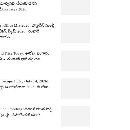
యాల్సినవి, చేయకూడనివి
ేAmavasya 2026
st Office MIS 2026: పోస్టాఫీస్ మంత్లీ
్‌కమ్ స్కీమ్ 2026: నెలవారీ
దాయం...
ld Price Today: ఈరోజు బంగారం
లు: తులానికి భారీ తగ్గుదల
roscope Today (July 14, 2026):
లై 14 రాశిఫలాలు 2026: ఈ రోజు...
uncil meeting :అలిగిన సొంత పార్టీ
న్సిలర్లు.. సమావేశానికి దూరం..