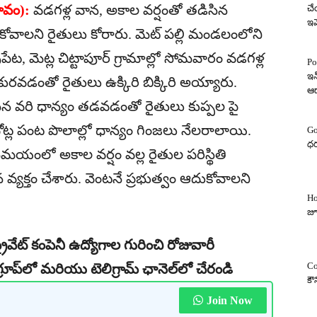
రావం):
వడగళ్ల వాన, అకాల వర్షంతో తడిసిన
చే
ఇవ
దుకోవాలని రైతులు కోరారు. మెట్ పల్లి మండలంలోని
ట, మెట్ల చిట్టాపూర్ గ్రామాల్లో సోమవారం వడగళ్ల
Po
ఇన
కురవడంతో రైతులు ఉక్కిరి బిక్కిరి అయ్యారు.
ఆ
న వరి ధాన్యం తడవడంతో రైతులు కుప్పల పై
చోట్ల పంట పొలాల్లో ధాన్యం గింజలు నేలరాలాయి.
Go
ధర
మయంలో అకాల వర్షం వల్ల రైతుల పరిస్థితి
క్తం చేశారు. వెంటనే ప్రభుత్వం ఆదుకోవాలని
Ho
జూ
రైవేట్ కంపెనీ ఉద్యోగాల గురించి రోజువారీ
Co
రూప్‌లో మరియు టెలిగ్రామ్ ఛానెల్‌లో చేరండి
కౌ
Join Now