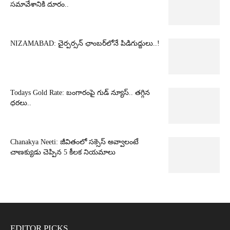
సమావేశానికి దూరం..
NIZAMABAD: చైర్పర్సన్ ఛాంబర్‌లోనే పిడిగుద్దులు..!
Todays Gold Rate: బంగారంపై గుడ్ న్యూస్.. తగ్గిన
ధరలు..
Chanakya Neeti: జీవితంలో సక్సెస్ అవ్వాలంటే
చాణక్యుడు చెప్పిన 5 కీలక నియమాలు
EDITOR PICKS