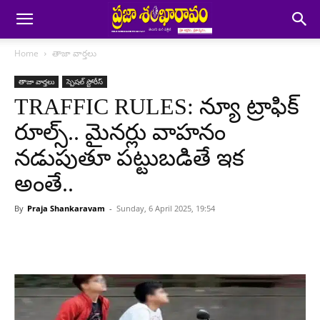
Home
తాజా వార్తలు
తాజా వార్తలు
స్పెషల్ స్టోరీస్
TRAFFIC RULES: న్యూ ట్రాఫిక్
రూల్స్.. మైనర్లు వాహనం
నడుపుతూ పట్టుబడితే ఇక
అంతే..
By
Praja Shankaravam
-
Sunday, 6 April 2025, 19:54