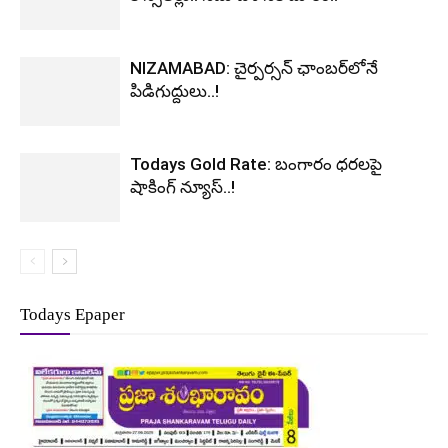
NIZAMABAD: చైర్పర్సన్ ఛాంబర్‌లోనే
పిడిగుద్దులు..!
Todays Gold Rate: బంగారం ధరలపై
షాకింగ్ న్యూస్..!
Todays Epaper