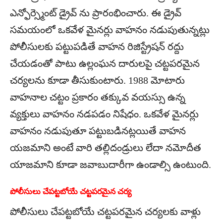
ఎన్ఫోర్స్మెంట్ డ్రైవ్ ను ప్రారంభించారు. ఈ డ్రైవ్
సమయంలో ఒకవేళ మైనర్లు వాహనం నడుపుతున్నట్లు
పోలీసులకు పట్టుపడితే వాహన రిజిస్ట్రేషన్ రద్దు
చేయడంతో పాటు ఉల్లంఘన దారులపై చట్టపరమైన
చర్యలను కూడా తీసుకుంటారు. 1988 మోటారు
వాహనాల చట్టం ప్రకారం తక్కువ వయస్సు ఉన్న
వ్యక్తులు వాహనం నడపడం నిషేధం. ఒకవేళ మైనర్లు
వాహనం నడుపుతూ పట్టుబడినట్లయితే వాహన
యజమాని అంటే వారి తల్లిదండ్రులు లేదా నమోదీత
యాజమాని కూడా జవాబుదారీగా ఉండాల్సి ఉంటుంది.
పోలీసులు చేపట్టబోయే చట్టపరమైన చర్య
పోలీసులు చేపట్టబోయే చట్టపరమైన చర్యలకు వాళ్లు