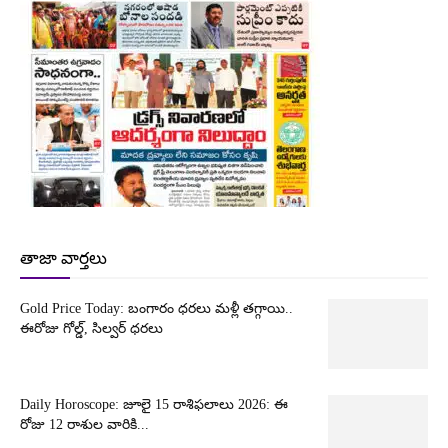
తాజా వార్తలు
Gold Price Today: బంగారం ధరలు మళ్లీ తగ్గాయి..
ఈరోజు గోల్డ్, సిల్వర్ ధరలు
Daily Horoscope: జూలై 15 రాశిఫలాలు 2026: ఈ
రోజు 12 రాశుల వారికి...