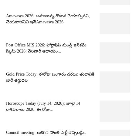
Amavasya 2026: అమావాస్య రోజున చేయాల్సినవి,
చేయకూడనివి ఇవేAmavasya 2026
Post Office MIS 2026: పోస్టాఫీస్ మంత్లీ ఇన్‌కమ్
స్కీమ్ 2026: నెలవారీ ఆదాయం...
Gold Price Today: ఈరోజు బంగారం ధరలు: తులానికి
భారీ తగ్గుదల
Horoscope Today (July 14, 2026): జూలై 14
రాశిఫలాలు 2026: ఈ రోజు...
Council meeting :అలిగిన సొంత పార్టీ కౌన్సిలర్లు..