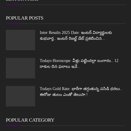
POPULAR POSTS
Inter Results 2025 Date: ఇంటర్ విద్యార్థులకు
శుభవార్త.. ఇంటర్ రిజల్ట్ డేట్ ప్రకటించిన...
Todays Horoscope: వీళ్లు పట్టిందల్లా బంగారం.. 12
రాశుల దిన ఫలాలు ఇవే..
Todays Gold Rate: భారీగా తగ్గుతున్న పసిడి ధరలు..
ఈరోజు తులం ఎంతో తెలుసా.!
POPULAR CATEGORY