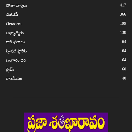
417
తాజా వార్తలు
366
బిజినెస్
199
తెలంగాణ
130
ఆధ్యాత్మికం
64
రాశి ఫలాలు
64
స్పెషల్ స్టోరీస్
64
బంగారం ధర
60
క్రైమ్
40
రాజకీయం