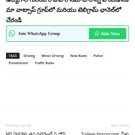
మా వాట్సాప్ గ్రూప్‌లో మరియు టెలిగ్రామ్ ఛానెల్‌లో
చేరండి
Join WhatsApp Group
Join Now
TAGS
Driving
Minor Driving
New Rules
Police
Punishment
Traffic Rules
Previous article
Next article
MS DHONI: తన రిటైర్మెంట్ పై ధోని
Todays Horoscope: వీళ్లు