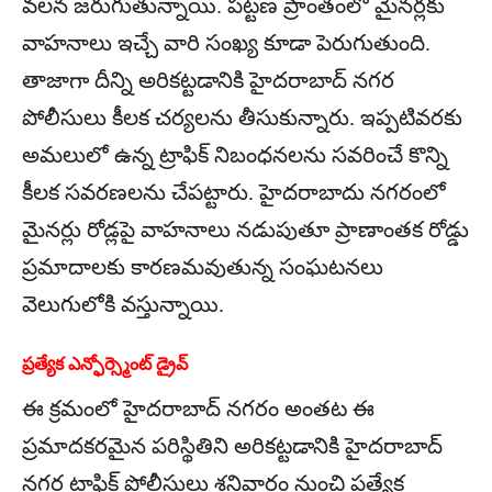
వలన జరుగుతున్నాయి. పట్టణ ప్రాంతంలో మైనర్లకు
వాహనాలు ఇచ్చే వారి సంఖ్య కూడా పెరుగుతుంది.
తాజాగా దీన్ని అరికట్టడానికి హైదరాబాద్ నగర
పోలీసులు కీలక చర్యలను తీసుకున్నారు. ఇప్పటివరకు
అమలులో ఉన్న ట్రాఫిక్ నిబంధనలను సవరించే కొన్ని
కీలక సవరణలను చేపట్టారు. హైదరాబాదు నగరంలో
మైనర్లు రోడ్లపై వాహనాలు నడుపుతూ ప్రాణాంతక రోడ్డు
ప్రమాదాలకు కారణమవుతున్న సంఘటనలు
వెలుగులోకి వస్తున్నాయి.
ప్రత్యేక ఎన్ఫోర్స్మెంట్ డ్రైవ్
ఈ క్రమంలో హైదరాబాద్ నగరం అంతట ఈ
ప్రమాదకరమైన పరిస్థితిని అరికట్టడానికి హైదరాబాద్
నగర ట్రాఫిక్ పోలీసులు శనివారం నుంచి ప్రత్యేక