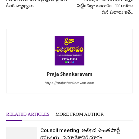
కీలక వ్యాఖ్యలు..
పట్టిందల్లా బంగారం.. 12 రాశుల
దిన ఫలాలు ఇవే..
Praja Shankaravam
https://prajashankaravam.com
RELATED ARTICLES
MORE FROM AUTHOR
Council meeting :అలిగిన సొంత పార్టీ
కౌన్సిలర్లు.. సమావేశానికి దూరం..