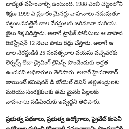
బాధ్యత వహించాల్సి ఉంటుంది. 1988 ఎంబి చట్టంలోని
శిక్షణ 1999 ఏ ప్రకారం మైనర్లు వాహనాలు నడుపుతూ
పట్టుబడినట్లైతే బాల నేరస్తులకు జరిమానా మరియు
జైలు శిక్ష విధిస్తారు. అలాగే ట్రాఫిక్ పోలీసులు ఆ వాహన
రిజిస్ట్రేషన్ 12 నెలల పాటు రద్దు చేస్తారు. అలాగే ఆ
బాల నేరస్థుడికి 25 సంవత్సరాల వయసు వచ్చేవరకు
లెర్నర్స్ లేదా డ్రైవింగ్ లైసెన్స్ పొందేందుకు అర్హత
ఉండదని అధికారులు తెలిపారు. అలాగే హైదరాబాద్
జాయింట్ కమిషనర్ డి జోయెల్ డెవిస్ తల్లితండ్రులకు
మరియు సంరక్షకులకు తమ మైనర్ పిల్లలకు
వాహనాలు నడిపేందుకు ఇవ్వద్దని తెలిపారు.
ప్రభుత్వ పథకాలు, ప్రభుత్వ ఉద్యోగాలు, ప్రైవేట్ కంపెనీ
ఉద్యోగాల గురించి రోజువారీ సమాచారాన్ని పొందడానికి