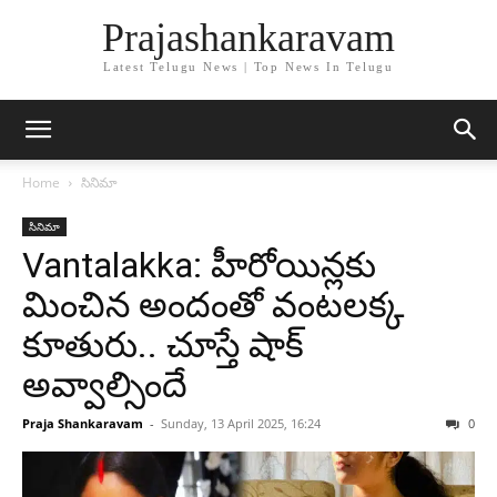
Prajashankaravam
Latest Telugu News | Top News In Telugu
Home
సినిమా
సినిమా
Vantalakka: హీరోయిన్లకు
మించిన అందంతో వంటలక్క
కూతురు.. చూస్తే షాక్
అవ్వాల్సిందే
Praja Shankaravam
-
Sunday, 13 April 2025, 16:24
0