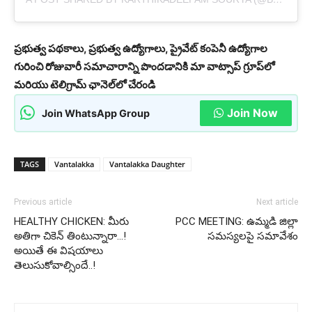
ప్రభుత్వ పథకాలు, ప్రభుత్వ ఉద్యోగాలు, ప్రైవేట్ కంపెనీ ఉద్యోగాల
గురించి రోజువారీ సమాచారాన్ని పొందడానికి మా వాట్సాప్ గ్రూప్‌లో
మరియు టెలిగ్రామ్ ఛానెల్‌లో చేరండి
Join Now
Join WhatsApp Group
TAGS
Vantalakka
Vantalakka Daughter
Previous article
Next article
HEALTHY CHICKEN: మీరు
PCC MEETING: ఉమ్మడి జిల్లా
అతిగా చికెన్ తింటున్నారా…!
సమస్యలపై సమావేశం
అయితే ఈ విషయాలు
తెలుసుకోవాల్సిందే..!