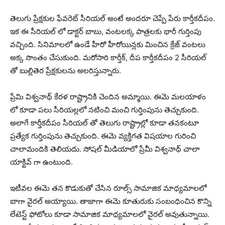
తెలుగు ప్రేక్షకుల ఫేవరెట్ సీరియల్ అంటే అందరూ చెప్పే పేరు కార్తీకదీపం.
ఇక ఈ సీరియల్ లో డాక్టర్ బాబు, వంటలక్క పాత్రలకు భారీ గుర్తింపు
వచ్చింది. సినిమాలలో ఉండే హీరో హీరోయిన్లకు మించిన క్రేజ్ వంటలు
అక్క సొంతం చేసుకుంది. మరోసారి కార్తీక్, దీప కార్తీకదీపం 2 సీరియల్
తో బుల్లితెర ప్రేక్షకులను అలరిస్తున్నారు.
ప్రేమి విశ్వనాథ్ కేరళ రాష్ట్రానికి చెందిన అమ్మాయి. ఈమె మలయాళం
లో కూడా పలు సీరియల్లలో నటించి మంచి గుర్తింపును తెచ్చుకుంది.
అలాగే కార్తీకదీపం సీరియల్ తో తెలుగు రాష్ట్రాల్లో కూడా తనకంటూ
ప్రత్యేక గుర్తింపును తెచ్చుకుంది. ఈమె వ్యక్తిగత విషయాల గురించి
చాలామందికి తెలియదు. సోషల్ మీడియాలో ప్రేమీ విశ్వనాథ్ చాలా
యాక్టివ్ గా ఉంటుంది.
ఇటీవల ఈమె తన కొడుకుతో చేసిన రూల్స్ సామాజిక మాధ్యమాలలో
బాగా వైరల్ అయ్యాయి. తాజాగా ఈమె కూతురుకు సంబంధించిన కొన్ని
లేటెస్ట్ ఫోటోలు కూడా సామాజిక మాధ్యమాలలో వైరల్ అవుతున్నాయి.