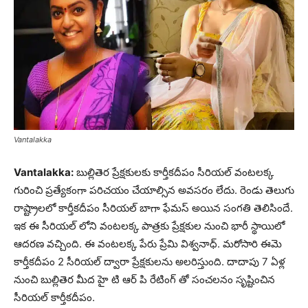
Vantalakka
Vantalakka:
బుల్లితెర ప్రేక్షకులకు కార్తీకదీపం సీరియల్ వంటలక్క
గురించి ప్రత్యేకంగా పరిచయం చేయాల్సిన అవసరం లేదు. రెండు తెలుగు
రాష్ట్రాలలో కార్తీకదీపం సీరియల్ బాగా ఫేమస్ అయిన సంగతి తెలిసిందే.
ఇక ఈ సీరియల్ లోని వంటలక్క పాత్రకు ప్రేక్షకుల నుంచి భారీ స్థాయిలో
ఆదరణ వచ్చింది. ఈ వంటలక్క పేరు ప్రేమి విశ్వనాధ్. మరోసారి ఈమె
కార్తీకదీపం 2 సీరియల్ ద్వారా ప్రేక్షకులను అలరిస్తుంది. దాదాపు 7 ఏళ్ల
నుంచి బుల్లితెర మీద హై టి ఆర్ పి రేటింగ్ తో సంచలనం సృష్టించిన
సీరియల్ కార్తీకదీపం.