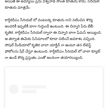
అయితే ఈ అమ్మాయి ప్రేమి విశ్వనాథ సొంత కూతురు కాదు. సీరియల్
కూతురు మాత్రమే.
కార్తీకదీపం సీరియల్ లో వంటలక్క కూతురు గాని నటించిన శౌర్య
అందరికీ ఇప్పటికీ బాగా గుర్తుండే ఉంటుంది. ఈ చిన్నారి పేరు బేబీ
కృతిక. కార్తీకదీపం సీరియల్ ద్వారా ఈ చిన్నారి బాగా ఫేమస్ అయ్యింది.
ఆ తర్వాత ఈమెకు సినిమాలలో కూడా నటించే అవకాశం వచ్చింది.
సోషల్ మీడియాలో కృతిక చాలా యాక్టివ్ గా ఉంటూ తన లేటెస్ట్
ఫోటోలను షేర్ చేస్తూ ఉంటుంది. కార్తీకదీపం సీరియల్ లో చాలా క్యూట్
గా ఉండే శౌర్య ప్రస్తుతం ఎంతో అందంగా తయారయ్యింది.