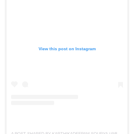
View this post on Instagram
A POST SHARED BY KARTHIKADEEPAM SOURYA (@BABY_KRITHIKA)