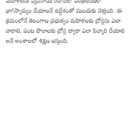
మహిళలను వ్యవసాయ రంగంలో ఎంత్రీకరణలో
భాగస్వామ్యం చేయాలనే ఉద్దేశంతో ముందుకు వెళ్తుంది. ఈ
క్రమంలోనే తెలంగాణ ప్రభుత్వం మహిళలకు డ్రోన్లను ఎలా
వాడాలి, పంట పొలాలకు డ్రోన్ల ద్వారా ఎలా పిచ్కారి చేయాలి
అనే అంశాలలో శిక్షణ ఇస్తుంది.