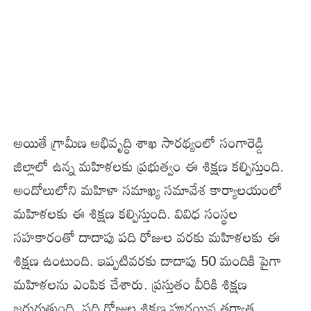
అయితే గ్రామీణ అభివృద్ధి శాఖ సారథ్యంలో సంగారెడ్డి
జిల్లాలో ఉన్న మహిళలకు ప్రభుత్వం ఈ శిక్షణ కల్పిస్తుంది.
అందోలులోని మహిళా సమాఖ్య సమావేశ కార్యాలయంలో
మహిళలకు ఈ శిక్షణ కల్పిస్తుంది. వివిధ సంస్థల
సహకారంతో దాదాపు పది రోజుల వరకు మహిళలకు ఈ
శిక్షణ ఉంటుంది. ఇప్పటివరకు దాదాపు 50 మందికి పైగా
మహిళలను ఎంపిక చేశారు. ప్రస్తుతం వీరికి శిక్షణ
జరుగుతుంది. పది రోజుల శిక్షణ పూర్తయిన తర్వాత