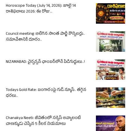
Horoscope Today (July 14, 2026): జూలై 14
రాశిఫలాలు 2026: ఈ రోజు...
Council meeting :అలిగిన సొంత పార్టీ కౌన్సిలర్లు..
సమావేశానికి దూరం..
NIZAMABAD: చైర్పర్సన్ ఛాంబర్‌లోనే పిడిగుద్దులు..!
Todays Gold Rate: బంగారంపై గుడ్ న్యూస్.. తగ్గిన
ధరలు..
Chanakya Neeti: జీవితంలో సక్సెస్ అవ్వాలంటే
చాణక్యుడు చెప్పిన 5 కీలక నియమాలు