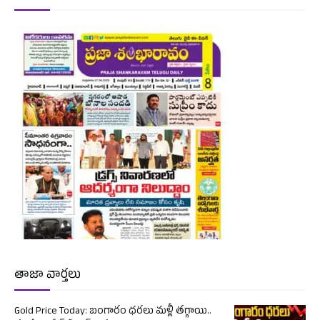
తాజా వార్తలు
Gold Price Today: బంగారం ధరలు మళ్లీ తగ్గాయి..