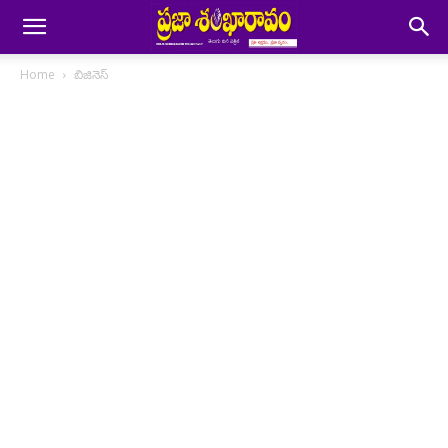
Home
బిజినెస్