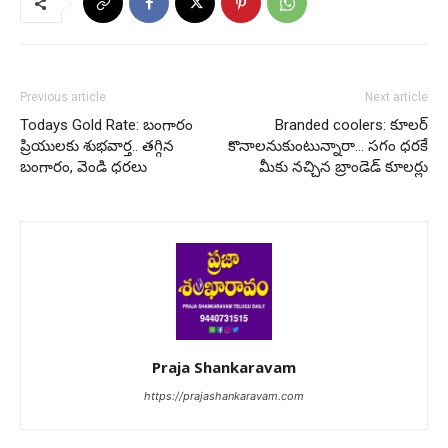
Previous article
Next article
Todays Gold Rate: బంగారం
Branded coolers: కూలర్
ప్రియులకు శుభవార్త.. తగ్గిన
కొనాలనుకుంటున్నారా… సగం ధరకే
బంగారం, వెండి ధరలు
మీకు నచ్చిన బ్రాండెడ్ కూలర్లు
Praja Shankaravam
https://prajashankaravam.com