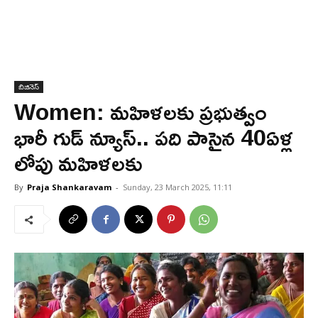
బిజినెస్
Women: మహిళలకు ప్రభుత్వం
భారీ గుడ్ న్యూస్.. పది పాసైన 40ఏళ్ల
లోపు మహిళలకు
By
Praja Shankaravam
-
Sunday, 23 March 2025, 11:11