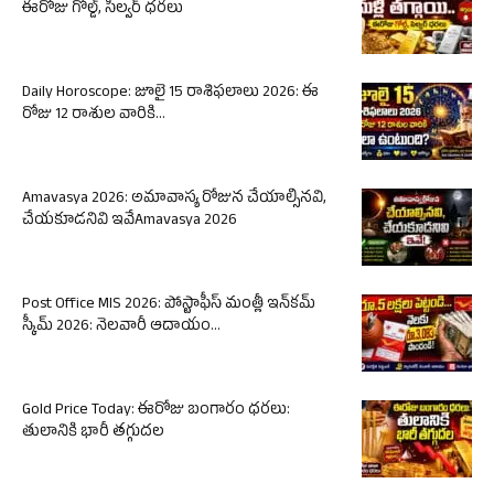
ఈరోజు గోల్డ్, సిల్వర్ ధరలు
Daily Horoscope: జూలై 15 రాశిఫలాలు 2026: ఈ
రోజు 12 రాశుల వారికి...
Amavasya 2026: అమావాస్య రోజున చేయాల్సినవి,
చేయకూడనివి ఇవేAmavasya 2026
Post Office MIS 2026: పోస్టాఫీస్ మంత్లీ ఇన్‌కమ్
స్కీమ్ 2026: నెలవారీ ఆదాయం...
Gold Price Today: ఈరోజు బంగారం ధరలు:
తులానికి భారీ తగ్గుదల