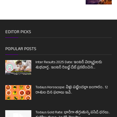
EDITOR PICKS
POPULAR POSTS
Inter Results 2025 Date: ఇంటర్ విద్యార్థులకు
శుభవార్త.. ఇంటర్ రిజల్ట్ డేట్ ప్రకటించిన...
Todays Horoscope: వీళ్లు పట్టిందల్లా బంగారం.. 12
రాశుల దిన ఫలాలు ఇవే..
Todays Gold Rate: భారీగా తగ్గుతున్న పసిడి ధరలు..