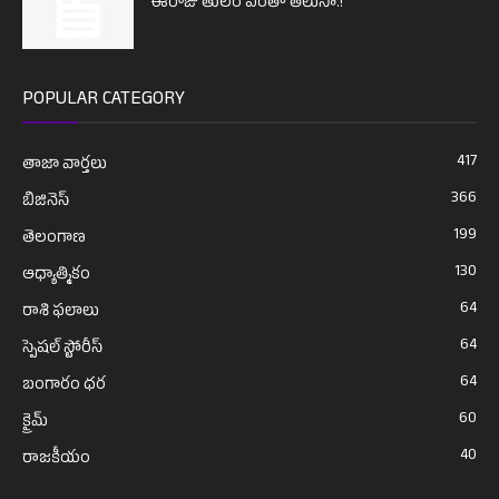
ఈరోజు తులం ఎంతో తెలుసా.!
POPULAR CATEGORY
417
తాజా వార్తలు
366
బిజినెస్
199
తెలంగాణ
130
ఆధ్యాత్మికం
64
రాశి ఫలాలు
64
స్పెషల్ స్టోరీస్
64
బంగారం ధర
60
క్రైమ్
40
రాజకీయం