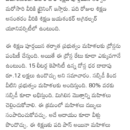
మరోసారి వీరికి ట్రైనింగ్ ఇస్తారు. పది రోజుల శిక్షణ
అనంతరం వీరికి శిక్షణ జయశంకర్ అగ్రికల్చర్
యూనివర్సిటీలో ఉంటుంది.
ఈ శిక్షణ పూర్తయిన తర్వాత ప్రభుత్వం మహిళలకు డ్రోన్లను
పంపిణీ చేస్తుంది. అయితే ఈ డ్రోన్ల రేటు కూడా ఎక్కువగానే
ఉంటుంది. 15 లీటర్ల కెపాసిటీ ఉన్న డోన్ల ధర దాదాపు
రూ.12 లక్షలు ఉండొచ్చు అని సమాచారం. సబ్సిడీ కింద
వీటిని ప్రభుత్వం మహిళలకు అందిస్తుంది. 80% వరకు
సబ్సిడీ కూడా లభిస్తుంది. మిగిలిన మొత్తాన్ని మహిళలు
చెల్లించుకోవాలి. ఈ క్రమంలో మహిళలు డబ్బులు
సంపాదించుకోవచ్చు. అదే ఆదాయం కూడా వీళ్లు
పొందొచ్చు. ఈ శిక్షణకు పది పాస్ అయినా మహిళలు