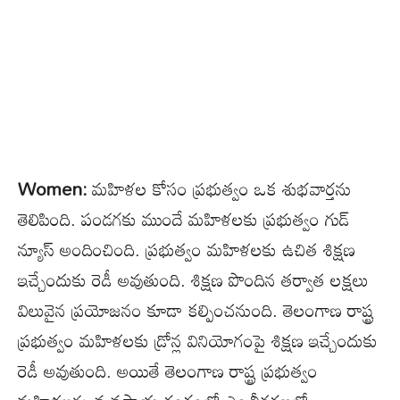
Women:
మహిళల కోసం ప్రభుత్వం ఒక శుభవార్తను
తెలిపింది. పండగకు ముందే మహిళలకు ప్రభుత్వం గుడ్
న్యూస్ అందించింది. ప్రభుత్వం మహిళలకు ఉచిత శిక్షణ
ఇచ్చేందుకు రెడీ అవుతుంది. శిక్షణ పొందిన తర్వాత లక్షలు
విలువైన ప్రయోజనం కూడా కల్పించనుంది. తెలంగాణ రాష్ట్ర
ప్రభుత్వం మహిళలకు డ్రోన్ల వినియోగంపై శిక్షణ ఇచ్చేందుకు
రెడీ అవుతుంది. అయితే తెలంగాణ రాష్ట్ర ప్రభుత్వం