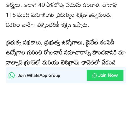
అర్హులు. అలాగే 40 ఏళ్లలోపు వయసు ఉండాలి. దాదాపు
115 మంది మహిళలకు ప్రభుత్వం శిక్షణ ఇవ్వనుంది.
విడతల వారీగా వీళ్ళందరికీ శిక్షణ ఇస్తారు.
ప్రభుత్వ పథకాలు, ప్రభుత్వ ఉద్యోగాలు, ప్రైవేట్ కంపెనీ
ఉద్యోగాల గురించి రోజువారీ సమాచారాన్ని పొందడానికి మా
వాట్సాప్ గ్రూప్‌లో మరియు టెలిగ్రామ్ ఛానెల్‌లో చేరండి
Join Now
Join WhatsApp Group