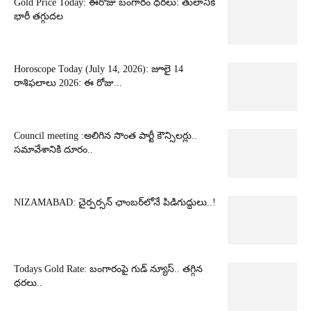
Gold Price Today: ఈరోజు బంగారం ధరలు: తులానికి
భారీ తగ్గుదల
Horoscope Today (July 14, 2026): జూలై 14
రాశిఫలాలు 2026: ఈ రోజు...
Council meeting :అలిగిన సొంత పార్టీ కౌన్సిలర్లు..
సమావేశానికి దూరం..
NIZAMABAD: చైర్పర్సన్ ఛాంబర్‌లోనే పిడిగుద్దులు..!
Todays Gold Rate: బంగారంపై గుడ్ న్యూస్.. తగ్గిన
ధరలు..