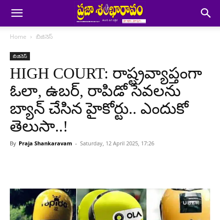
Home
బిజినెస్
బిజినెస్
HIGH COURT: రాష్ట్రవ్యాప్తంగా
ఓలా, ఉబర్, రాపిడో సేవలను
బ్యాన్ చేసిన హైకోర్టు.. ఎందుకో
తెలుసా..!
By
Praja Shankaravam
-
Saturday, 12 April 2025, 17:26