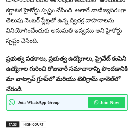
కర్ణాటక హైకోర్టు స్పష్టం చేసింది. అలాగే వాణిజ్యపరంగా
తెలుపు నెంబర్ ప్లేట్లతో ఉన్న ద్విచక్ర వాహనాలను
వినియోగించేందుకు అనుమతి ఇవ్వము అని హైకోర్టు
స్పష్టం చేసింది.
ప్రభుత్వ పథకాలు, ప్రభుత్వ ఉద్యోగాలు, ప్రైవేట్ కంపెనీ
ఉద్యోగాల గురించి రోజువారీ సమాచారాన్ని పొందడానికి
మా వాట్సాప్ గ్రూప్‌లో మరియు టెలిగ్రామ్ ఛానెల్‌లో
చేరండి
Join WhatsApp Group
Join Now
TAGS
HIGH COURT