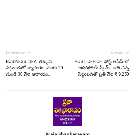
Previous article
Next article
BUSINESS IDEA: తక్కువ
POST OFFICE: పోస్ట్ ఆఫీస్ లో
పెట్టుబడితో వ్యాపారం.. నెలకు 20
అదిరిపోయే స్కీమ్.. అతి చిన్న
నుండి 30 వేల ఆదాయం..
పెట్టుబడితో ప్రతి నెల ₹ 9,250
Praja Shankaravam