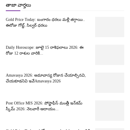
తాజా వార్తలు
Gold Price Today: బంగారం ధరలు మళ్లీ తగ్గాయి..
ఈరోజు గోల్డ్, సిల్వర్ ధరలు
Daily Horoscope: జూలై 15 రాశిఫలాలు 2026: ఈ
రోజు 12 రాశుల వారికి...
Amavasya 2026: అమావాస్య రోజున చేయాల్సినవి,
చేయకూడనివి ఇవేAmavasya 2026
Post Office MIS 2026: పోస్టాఫీస్ మంత్లీ ఇన్‌కమ్
స్కీమ్ 2026: నెలవారీ ఆదాయం...