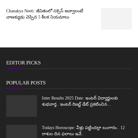
Chanakya Neeti: జీవితంలో సక్సెస్ అవ్వాలంటే
చాణక్యుడు చెప్పిన 5 కీలక నియమాలు
EDITOR PICKS
POPULAR POSTS
Inter Results 2025 Date: ఇంటర్ విద్యార్థులకు
శుభవార్త.. ఇంటర్ రిజల్ట్ డేట్ ప్రకటించిన...
Todays Horoscope: వీళ్లు పట్టిందల్లా బంగారం.. 12
రాశుల దిన ఫలాలు ఇవే..