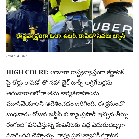
HIGH COURT
HIGH COURT:
తాజాగా రాష్ట్రవ్యాప్తంగా కర్ణాటక
హైకోర్టు రాపిడో తో సహా బైక్ టాక్సీ అగ్రిగేటర్లను
ఆరువారాలలోగా తమ కార్యకలాపాలను
మూసివేయాలని ఆదేశించడం జరిగింది. ఈ క్రమంలో
బుధవారం రోజున జస్టిస్ బి శ్యాంప్రసాద్ ఇచ్చిన తీర్పు
రంగంలో పనిచేస్తున్న కంపెనీలకు పెద్ద ఎదురుదెబ్బగా
మారిందని చెప్పొచ్చు. రాష్ట్ర ప్రభుత్వానికి కర్ణాటక