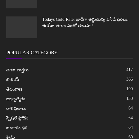
Todays Gold Rate: భారీగా తగ్గుతున్న పసిడి ధరలు..
ఈరోజు తులం ఎంతో తెలుసా.!
POPULAR CATEGORY
417
తాజా వార్తలు
366
బిజినెస్
199
తెలంగాణ
130
ఆధ్యాత్మికం
64
రాశి ఫలాలు
64
స్పెషల్ స్టోరీస్
64
బంగారం ధర
60
క్రైమ్