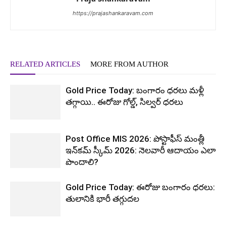
https://prajashankaravam.com
RELATED ARTICLES
MORE FROM AUTHOR
Gold Price Today: బంగారం ధరలు మళ్లీ
తగ్గాయి.. ఈరోజు గోల్డ్, సిల్వర్ ధరలు
Post Office MIS 2026: పోస్టాఫీస్ మంత్లీ
ఇన్‌కమ్ స్కీమ్ 2026: నెలవారీ ఆదాయం ఎలా
పొందాలి?
Gold Price Today: ఈరోజు బంగారం ధరలు:
తులానికి భారీ తగ్గుదల