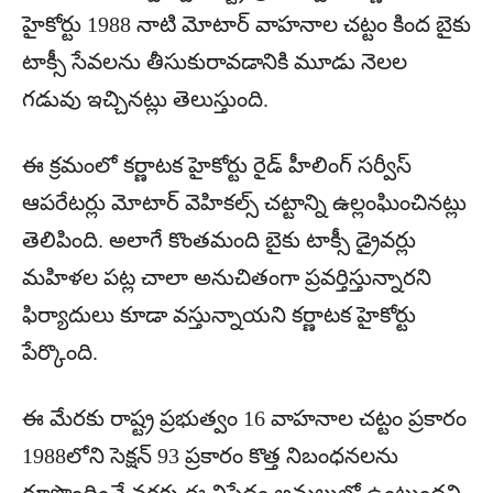
హైకోర్టు 1988 నాటి మోటార్ వాహనాల చట్టం కింద బైకు
టాక్సీ సేవలను తీసుకురావడానికి మూడు నెలల
గడువు ఇచ్చినట్లు తెలుస్తుంది.
ఈ క్రమంలో కర్ణాటక హైకోర్టు రైడ్ హీలింగ్ సర్వీస్
ఆపరేటర్లు మోటార్ వెహికల్స్ చట్టాన్ని ఉల్లంఘించినట్లు
తెలిపింది. అలాగే కొంతమంది బైకు టాక్సీ డ్రైవర్లు
మహిళల పట్ల చాలా అనుచితంగా ప్రవర్తిస్తున్నారని
ఫిర్యాదులు కూడా వస్తున్నాయని కర్ణాటక హైకోర్టు
పేర్కొంది.
ఈ మేరకు రాష్ట్ర ప్రభుత్వం 16 వాహనాల చట్టం ప్రకారం
1988లోని సెక్షన్ 93 ప్రకారం కొత్త నిబంధనలను
రూపొందించే వరకు ఈ నిషేధం అమలులో ఉంటుందని