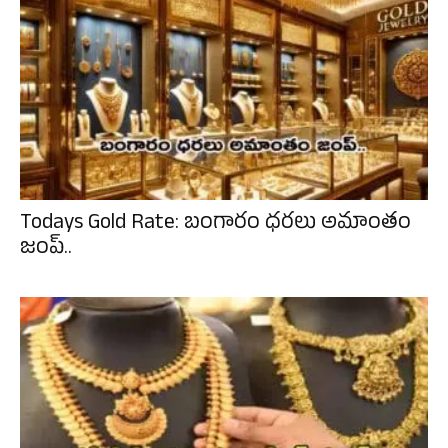
Todays Gold Rate: బంగారం ధరలు అమాంతం
జంప్..