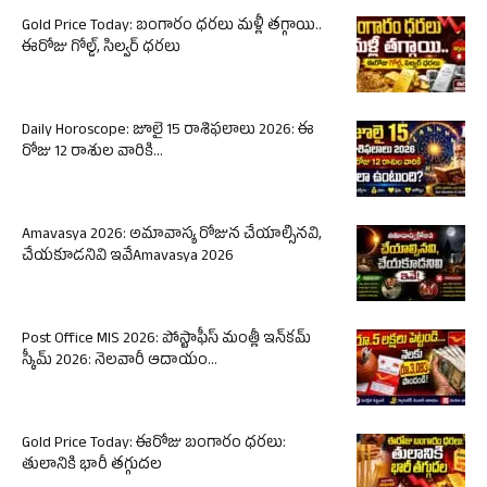
Gold Price Today: బంగారం ధరలు మళ్లీ తగ్గాయి..
ఈరోజు గోల్డ్, సిల్వర్ ధరలు
Daily Horoscope: జూలై 15 రాశిఫలాలు 2026: ఈ
రోజు 12 రాశుల వారికి...
Amavasya 2026: అమావాస్య రోజున చేయాల్సినవి,
చేయకూడనివి ఇవేAmavasya 2026
Post Office MIS 2026: పోస్టాఫీస్ మంత్లీ ఇన్‌కమ్
స్కీమ్ 2026: నెలవారీ ఆదాయం...
Gold Price Today: ఈరోజు బంగారం ధరలు:
తులానికి భారీ తగ్గుదల