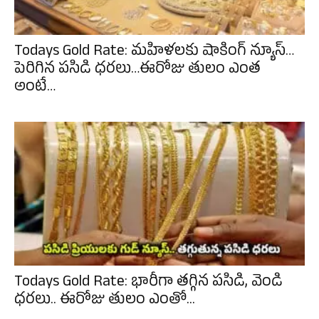
Todays Gold Rate: మహిళలకు షాకింగ్ న్యూస్…
పెరిగిన పసిడి ధరలు…ఈరోజు తులం ఎంత
అంటే…
Todays Gold Rate: భారీగా తగ్గిన పసిడి, వెండి
ధరలు.. ఈరోజు తులం ఎంతో...