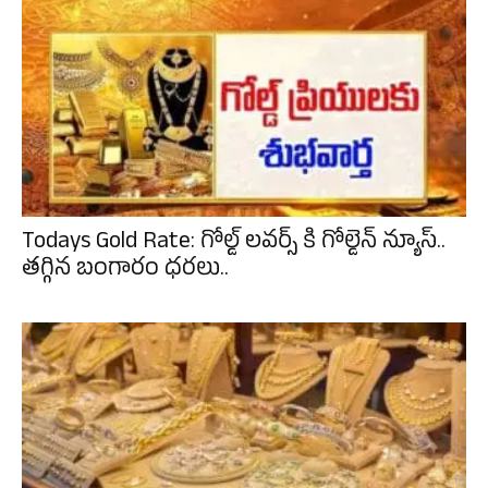
Todays Gold Rate: గోల్డ్ లవర్స్ కి గోల్డెన్ న్యూస్..
తగ్గిన బంగారం ధరలు..