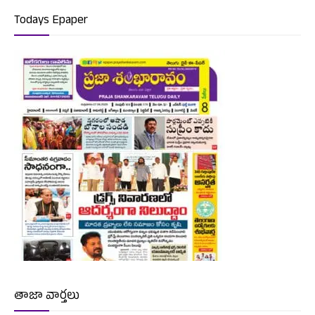
Todays Epaper
తాజా వార్తలు