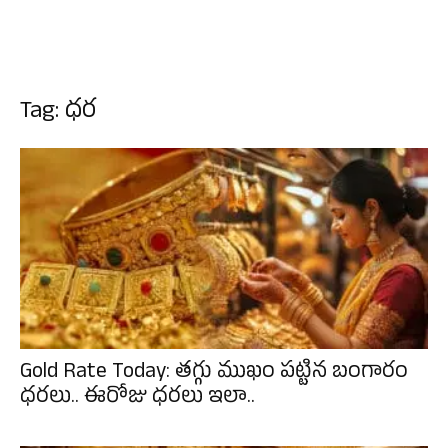
Tag: ధర
Gold Rate Today: తగ్గు ముఖం పట్టిన బంగారం
ధరలు.. ఈరోజు ధరలు ఇలా..