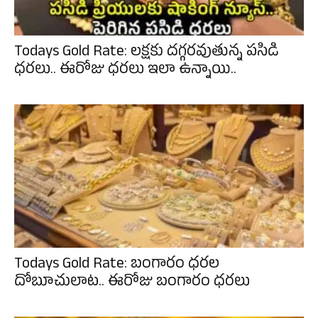
Todays Gold Rate: లక్షకు దగ్గరవుతున్న పసిడి
ధరలు.. ఈరోజు ధరలు ఇలా ఉన్నాయి..
Todays Gold Rate: బంగారం ధరల
దోబూచులాట.. ఈరోజు బంగారం ధరలు