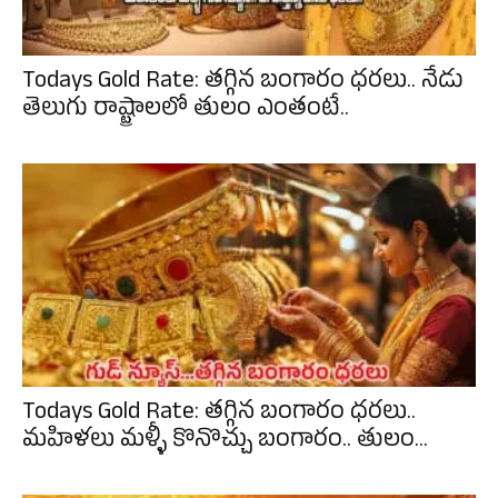
Todays Gold Rate: తగ్గిన బంగారం ధరలు.. నేడు
తెలుగు రాష్ట్రాలలో తులం ఎంతంటే..
Todays Gold Rate: తగ్గిన బంగారం ధరలు..
మహిళలు మళ్ళీ కొనొచ్చు బంగారం.. తులం...