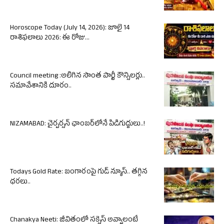
Horoscope Today (July 14, 2026): జూలై 14
రాశిఫలాలు 2026: ఈ రోజు...
Council meeting :అలిగిన సొంత పార్టీ కౌన్సిలర్లు..
సమావేశానికి దూరం..
NIZAMABAD: చైర్పర్సన్ ఛాంబర్‌లోనే పిడిగుద్దులు..!
Todays Gold Rate: బంగారంపై గుడ్ న్యూస్.. తగ్గిన
ధరలు..
Chanakya Neeti: జీవితంలో సక్సెస్ అవ్వాలంటే