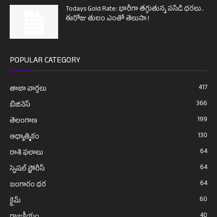
Todays Gold Rate: భారీగా తగ్గుతున్న పసిడి ధరలు..
ఈరోజు తులం ఎంతో తెలుసా.!
POPULAR CATEGORY
417
తాజా వార్తలు
366
బిజినెస్
199
తెలంగాణ
130
ఆధ్యాత్మికం
64
రాశి ఫలాలు
64
స్పెషల్ స్టోరీస్
64
బంగారం ధర
60
క్రైమ్
40