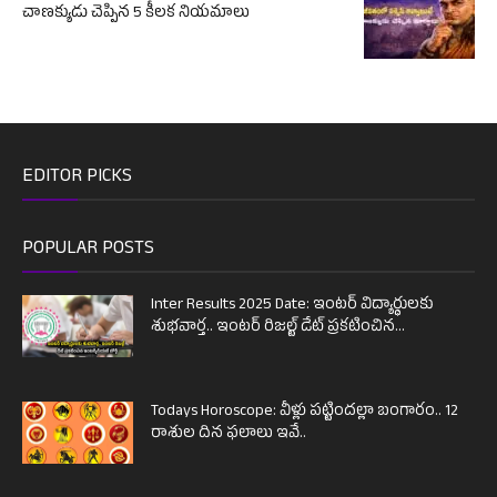
చాణక్యుడు చెప్పిన 5 కీలక నియమాలు
EDITOR PICKS
POPULAR POSTS
Inter Results 2025 Date: ఇంటర్ విద్యార్థులకు
శుభవార్త.. ఇంటర్ రిజల్ట్ డేట్ ప్రకటించిన...
Todays Horoscope: వీళ్లు పట్టిందల్లా బంగారం.. 12
రాశుల దిన ఫలాలు ఇవే..