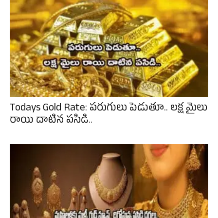
Todays Gold Rate: పరుగులు పెడుతూ.. లక్ష మైలు
రాయి దాటిన పసిడి..