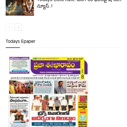
న్యూస్..!
Todays Epaper