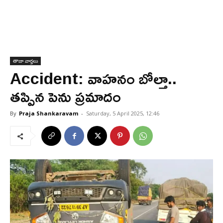
తాజా వార్తలు
Accident: వాహనం బోల్తా..
తప్పిన పెను ప్రమాదం
By
Praja Shankaravam
-
Saturday, 5 April 2025, 12:46