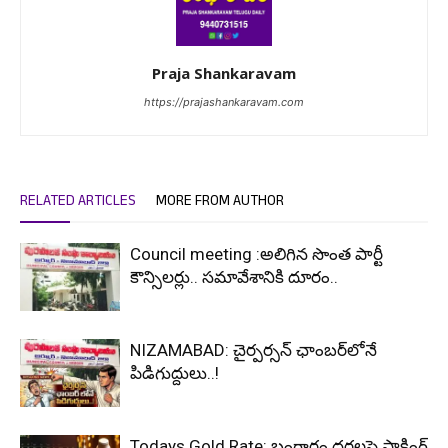
Praja Shankaravam
https://prajashankaravam.com
RELATED ARTICLES
MORE FROM AUTHOR
Council meeting :అలిగిన సొంత పార్టీ
కౌన్సిలర్లు.. సమావేశానికి దూరం..
NIZAMABAD: చైర్పర్సన్ ఛాంబర్‌లోనే
పిడిగుద్దులు..!
Todays Gold Rate: బంగారం ధరలపై షాకింగ్