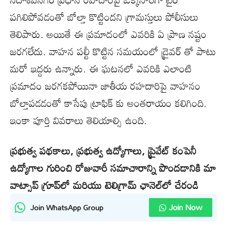
పగిలిపోవడంతో బోల్తా కొట్టిందని గ్రామస్తులు పోలీసులు
తెలిపారు. అయితే ఈ ప్రమాదంలో ఎవరికి ఏ ప్రాణ నష్టం
జరగలేదు. వాహన పల్టీ కొట్టిన సమయంలో డ్రైవర్ తో పాటు
మరో ఇద్దరు ఉన్నారు. ఈ ఘటనలో ఎవరికి ఎలాంటి
ప్రమాదం జరగకపోయినా జాతీయ రహదారిపై వాహనం
బోల్తాపడడంతో కాసేపు ట్రాఫిక్ కు అంతరాయం కలిగింది.
ఇంకా పూర్తి వివరాలు తెలియాల్సి ఉంది.
ప్రభుత్వ పథకాలు, ప్రభుత్వ ఉద్యోగాలు, ప్రైవేట్ కంపెనీ
ఉద్యోగాల గురించి రోజువారీ సమాచారాన్ని పొందడానికి మా
వాట్సాప్ గ్రూప్‌లో మరియు టెలిగ్రామ్ ఛానెల్‌లో చేరండి
Join Now
Join WhatsApp Group