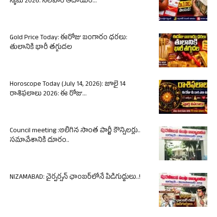
స్కీమ్ 2026: నెలవారీ ఆదాయం...
Gold Price Today: ఈరోజు బంగారం ధరలు:
తులానికి భారీ తగ్గుదల
Horoscope Today (July 14, 2026): జూలై 14
రాశిఫలాలు 2026: ఈ రోజు...
Council meeting :అలిగిన సొంత పార్టీ కౌన్సిలర్లు..
సమావేశానికి దూరం..
NIZAMABAD: చైర్పర్సన్ ఛాంబర్‌లోనే పిడిగుద్దులు..!