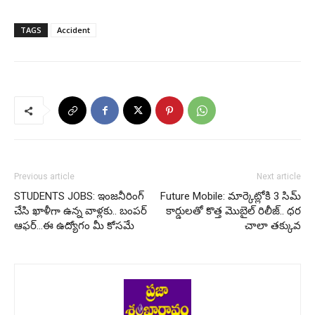
TAGS
Accident
Previous article
Next article
STUDENTS JOBS: ఇంజనీరింగ్
Future Mobile: మార్కెట్లోకి 3 సిమ్
చేసి ఖాళీగా ఉన్న వాళ్లకు.. బంపర్
కార్డులతో కొత్త మొబైల్ రిలీజ్.. ధర
ఆఫర్…ఈ ఉద్యోగం మీ కోసమే
చాలా తక్కువ