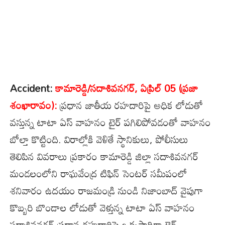
Accident:
కామారెడ్డి/సదాశివనగర్, ఏప్రిల్ 05 (ప్రజా
శంఖారావం):
ప్రధాన జాతీయ రహదారిపై అధిక లోడుతో
వస్తున్న టాటా ఏస్ వాహనం టైర్ పగిలిపోవడంతో వాహనం
బోల్తా కొట్టింది. విరాల్లోకి వెళితే స్థానికులు, పోలీసులు
తెలిపిన వివరాలు ప్రకారం కామారెడ్డి జిల్లా సదాశివనగర్
మండలంలోని రాఘవేంద్ర టిఫిన్ సెంటర్ సమీపంలో
శనివారం ఉదయం రాజమండ్రి నుండి నిజాంబాద్ వైపుగా
కొబ్బరి బొండాల లోడుతో వెళ్తున్న టాటా ఏస్ వాహనం
సదాశివనగర్ ప్రధాన రహదారిపై ఒక్కసారిగా టైర్