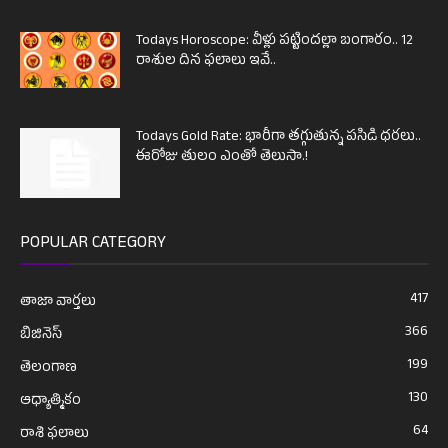
Todays Horoscope: వీళ్లు పట్టిందల్లా బంగారం.. 12
రాశుల దిన ఫలాలు ఇవే..
Todays Gold Rate: భారీగా తగ్గుతున్న పసిడి ధరలు..
ఈరోజు తులం ఎంతో తెలుసా.!
POPULAR CATEGORY
417
తాజా వార్తలు
366
బిజినెస్
199
తెలంగాణ
130
ఆధ్యాత్మికం
64
రాశి ఫలాలు