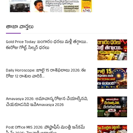
తాజా వార్తలు
Gold Price Today: బంగారం ధరలు మళ్లీ తగ్గాయి..
ఈరోజు గోల్డ్, సిల్వర్ ధరలు
Daily Horoscope: జూలై 15 రాశిఫలాలు 2026: ఈ
రోజు 12 రాశుల వారికి...
Amavasya 2026: అమావాస్య రోజున చేయాల్సినవి,
చేయకూడనివి ఇవేAmavasya 2026
Post Office MIS 2026: పోస్టాఫీస్ మంత్లీ ఇన్‌కమ్