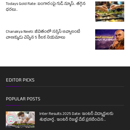
Todays Gold Rate: బంగారంపై గుడ్ న్యూస్.. తగ్గిన
ధరలు..
Chanakya Neeti: జీవితంలో సక్సెస్ అవ్వాలంటే
చాణక్యుడు చెప్పిన 5 కీలక నియమాలు
EDITOR PICKS
POPULAR POSTS
Inter Results 2025 Date: ఇంటర్ విద్యార్థులకు
శుభవార్త.. ఇంటర్ రిజల్ట్ డేట్ ప్రకటించిన...