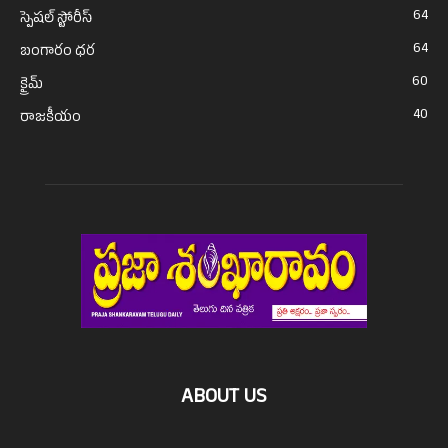
64
స్పెషల్ స్టోరీస్
64
బంగారం ధర
60
క్రైమ్
40
రాజకీయం
ABOUT US