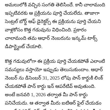
అమలులోకి వచ్చిన సంగతి తెలిసిందే. కానీ చాలామంది
ఇప్పటివరకు ఆ ప్రక్రియను పూర్తి చేయలేదు. తాజాగా
సెంట్రల్ బోర్డ్ ఆఫ్ డైరెక్టర్స్ ఈ ప్రక్రియను పూర్తి చేయని
వాళ్లకోసం కొత్త గడువును విధించింది. ప్రకారం
చాలామంది తమ ఆధార్ నెంబరును ఇన్కమ్ టాక్స్
డిపార్ట్మెంట్ చేయాలి.
కొత్త గడువులోగా ఈ ప్రక్రియ పూర్తి చేయకపోతే ఎలాంటి
సమస్యలు వస్తాయో ఇప్పుడు తెలుసుకుందాం. ఆధార్
నెంబర్ ను డిసెంబర్ 31, 2025 లోపు పాన్ కార్డుకి లింక్
చేయకపోతే పాన్ కార్డు ఇన్ ఆపరేటివ్ అవుతుంది.
అంటే జనవరి 1, 2026 తర్వాత మీ పాన్ కార్డు
పనిచేయదు. ఆ తర్వాత మీరు ఐటిఆర్ ఫైల్ చేయడం