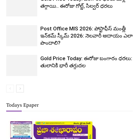
తగ్గాయి.. ఈరోజు గోల్డ్, సిల్వర్ ధరలు
Post Office MIS 2026: పోస్టాఫీస్ మంత్లీ
ఇన్‌కమ్ స్కీమ్ 2026: నెలవారీ ఆదాయం ఎలా
పొందాలి?
Gold Price Today: ఈరోజు బంగారం ధరలు:
తులానికి భారీ తగ్గుదల
Todays Epaper