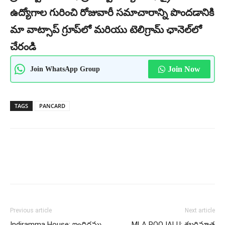
ఉద్యోగాల గురించి రోజువారీ సమాచారాన్ని పొందడానికి
మా వాట్సాప్ గ్రూప్‌లో మరియు టెలిగ్రామ్ ఛానెల్‌లో
చేరండి
Join WhatsApp Group
Join Now
TAGS
PANCARD
Previous article
Next article
Indiramma House: ఇందిరమ్మ
MLA POOJALU: శబరిమాత