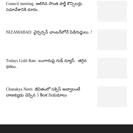
Council meeting :అలిగిన సొంత పార్టీ కౌన్సిలర్లు..
సమావేశానికి దూరం..
NIZAMABAD: చైర్పర్సన్ ఛాంబర్‌లోనే పిడిగుద్దులు..!
Todays Gold Rate: బంగారంపై గుడ్ న్యూస్.. తగ్గిన
ధరలు..
Chanakya Neeti: జీవితంలో సక్సెస్ అవ్వాలంటే
చాణక్యుడు చెప్పిన 5 కీలక నియమాలు