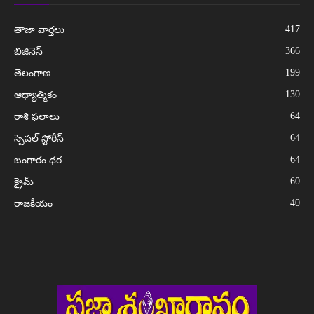
417
తాజా వార్తలు
366
బిజినెస్
199
తెలంగాణ
130
ఆధ్యాత్మికం
64
రాశి ఫలాలు
64
స్పెషల్ స్టోరీస్
64
బంగారం ధర
60
క్రైమ్
40
రాజకీయం