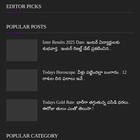
EDITOR PICKS
POPULAR POSTS
Inter Results 2025 Date: ఇంటర్ విద్యార్థులకు
శుభవార్త.. ఇంటర్ రిజల్ట్ డేట్ ప్రకటించిన...
Todays Horoscope: వీళ్లు పట్టిందల్లా బంగారం.. 12
రాశుల దిన ఫలాలు ఇవే..
Todays Gold Rate: భారీగా తగ్గుతున్న పసిడి ధరలు..
ఈరోజు తులం ఎంతో తెలుసా.!
POPULAR CATEGORY