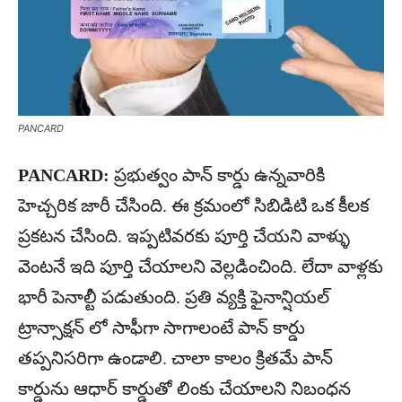
PANCARD
PANCARD:
ప్రభుత్వం పాన్ కార్డు ఉన్నవారికి
హెచ్చరిక జారీ చేసింది. ఈ క్రమంలో సిబిడిటి ఒక కీలక
ప్రకటన చేసింది. ఇప్పటివరకు పూర్తి చేయని వాళ్ళు
వెంటనే ఇది పూర్తి చేయాలని వెల్లడించింది. లేదా వాళ్లకు
భారీ పెనాల్టీ పడుతుంది. ప్రతి వ్యక్తి ఫైనాన్షియల్
ట్రాన్సాక్షన్ లో సాఫీగా సాగాలంటే పాన్ కార్డు
తప్పనిసరిగా ఉండాలి. చాలా కాలం క్రితమే పాన్
కార్డును ఆధార్ కార్డుతో లింకు చేయాలని నిబంధన