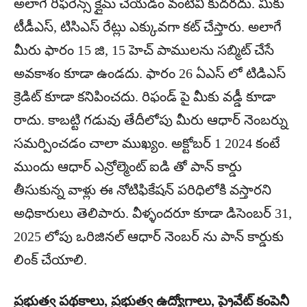
అలాగే రిఫరెన్స్ క్లైమ్ చేయడం వంటివి కుదరదు. మీకు
టీడీఎస్, టిసిఎస్ రేట్లు ఎక్కువగా కట్ చేస్తారు. అలాగే
మీరు ఫారం 15 జి, 15 హెచ్ పాములను సబ్మిట్ చేసే
అవకాశం కూడా ఉండదు. ఫారం 26 ఏఎస్ లో టిడిఎస్
క్రెడిట్ కూడా కనిపించదు. రిఫండ్ పై మీకు వడ్డీ కూడా
రాదు. కాబట్టి గడువు తేదీలోపు మీరు ఆధార్ నెంబర్ను
సమర్పించడం చాలా ముఖ్యం. అక్టోబర్ 1 2024 కంటే
ముందు ఆధార్ ఎన్రోల్మెంట్ ఐడి తో పాన్ కార్డు
తీసుకున్న వాళ్లు ఈ నోటిఫికేషన్ పరిధిలోకి వస్తారని
అధికారులు తెలిపారు. వీళ్ళందరూ కూడా డిసెంబర్ 31,
2025 లోపు ఒరిజినల్ ఆధార్ నెంబర్ ను పాన్ కార్డుకు
లింక్ చేయాలి.
ప్రభుత్వ పథకాలు, ప్రభుత్వ ఉద్యోగాలు, ప్రైవేట్ కంపెనీ