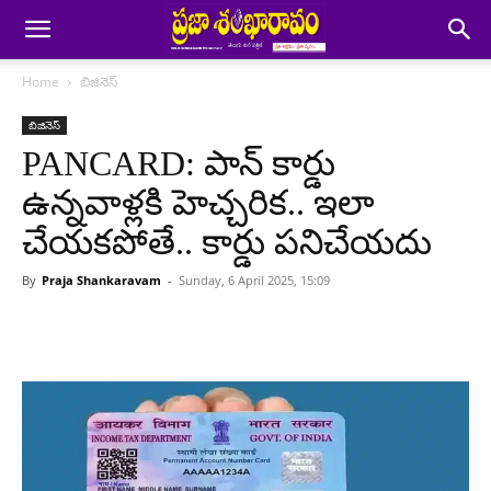
Home
బిజినెస్
బిజినెస్
PANCARD: పాన్ కార్డు
ఉన్నవాళ్లకి హెచ్చరిక.. ఇలా
చేయకపోతే.. కార్డు పనిచేయదు
By
Praja Shankaravam
-
Sunday, 6 April 2025, 15:09