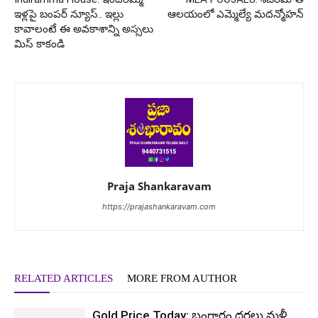
ఇళ్లపై బంపర్ న్యూస్.. ఇల్లు
ఆలయంలో ఎమ్మెల్యే మదన్మోహన్
కావాలంటే ఈ అవకాశాన్ని అస్సలు
మిస్ కాకండి
Praja Shankaravam
https://prajashankaravam.com
RELATED ARTICLES
MORE FROM AUTHOR
Gold Price Today: బంగారం ధరలు మళ్లీ