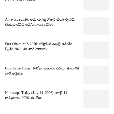
రోజు 12 రాశుల వారికి...
Amavasya 2026: అమావాస్య రోజున చేయాల్సినవి,
చేయకూడనివి ఇవేAmavasya 2026
Post Office MIS 2026: పోస్టాఫీస్ మంత్లీ ఇన్‌కమ్
స్కీమ్ 2026: నెలవారీ ఆదాయం...
Gold Price Today: ఈరోజు బంగారం ధరలు: తులానికి
భారీ తగ్గుదల
Horoscope Today (July 14, 2026): జూలై 14
రాశిఫలాలు 2026: ఈ రోజు...