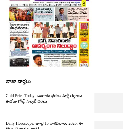
తాజా వార్తలు
Gold Price Today: బంగారం ధరలు మళ్లీ తగ్గాయి..
ఈరోజు గోల్డ్, సిల్వర్ ధరలు
Daily Horoscope: జూలై 15 రాశిఫలాలు 2026: ఈ