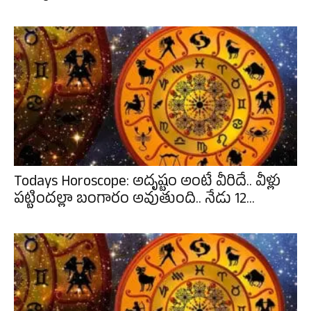
Todays Horoscope: అదృష్టం అంటే వీరిదే.. వీళ్లు
పట్టిందల్లా బంగారం అవుతుంది.. నేడు 12...