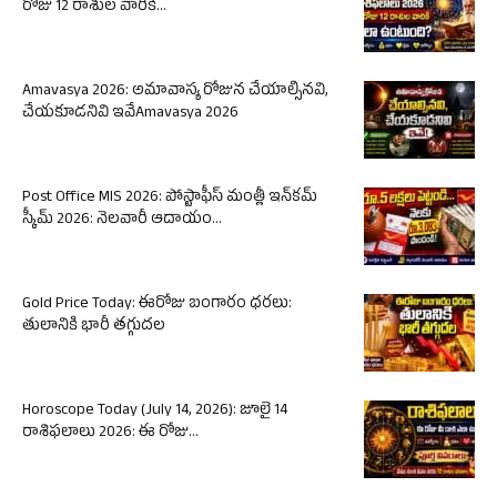
రోజు 12 రాశుల వారికి...
Amavasya 2026: అమావాస్య రోజున చేయాల్సినవి,
చేయకూడనివి ఇవేAmavasya 2026
Post Office MIS 2026: పోస్టాఫీస్ మంత్లీ ఇన్‌కమ్
స్కీమ్ 2026: నెలవారీ ఆదాయం...
Gold Price Today: ఈరోజు బంగారం ధరలు:
తులానికి భారీ తగ్గుదల
Horoscope Today (July 14, 2026): జూలై 14
రాశిఫలాలు 2026: ఈ రోజు...