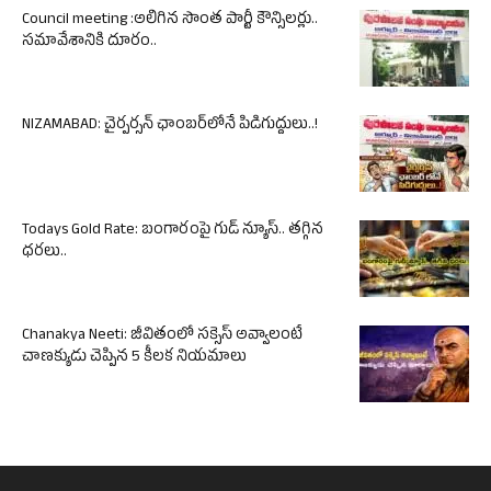
Council meeting :అలిగిన సొంత పార్టీ కౌన్సిలర్లు..
సమావేశానికి దూరం..
NIZAMABAD: చైర్పర్సన్ ఛాంబర్‌లోనే పిడిగుద్దులు..!
Todays Gold Rate: బంగారంపై గుడ్ న్యూస్.. తగ్గిన
ధరలు..
Chanakya Neeti: జీవితంలో సక్సెస్ అవ్వాలంటే
చాణక్యుడు చెప్పిన 5 కీలక నియమాలు