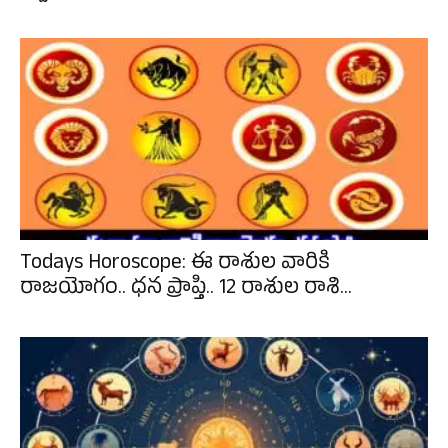
Todays Horoscope: ఈ రాశుల వారికి
రాజయోగం.. ధన ప్రాప్తి.. 12 రాశుల రాశి...