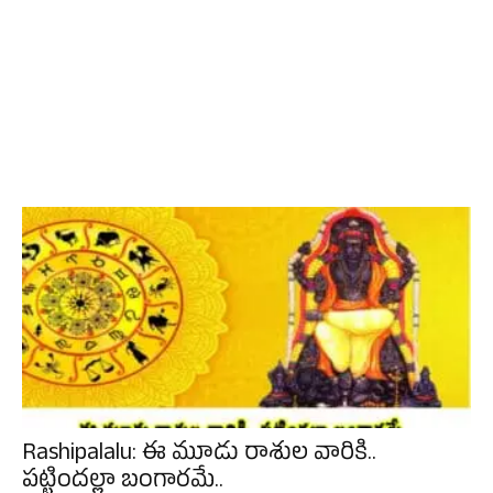
Rashipalalu: ఈ మూడు రాశుల వారికి..
పట్టిందల్లా బంగారమే..