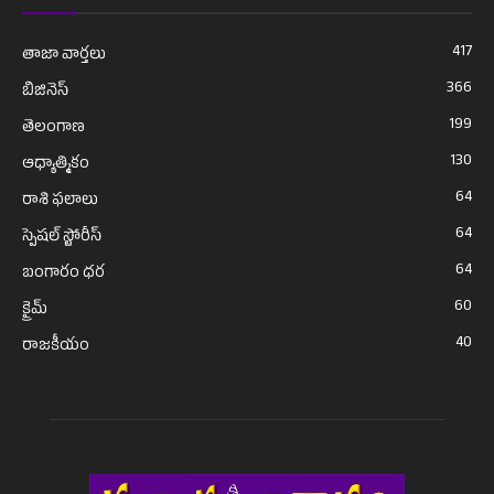
417
తాజా వార్తలు
366
బిజినెస్
199
తెలంగాణ
130
ఆధ్యాత్మికం
64
రాశి ఫలాలు
64
స్పెషల్ స్టోరీస్
64
బంగారం ధర
60
క్రైమ్
40
రాజకీయం