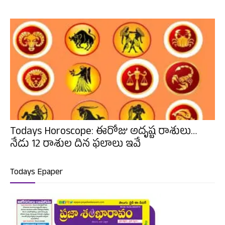
Todays Horoscope: ఈరోజు అదృష్ట రాశులు…
నేడు 12 రాశుల దిన ఫలాలు ఇవే
Todays Epaper