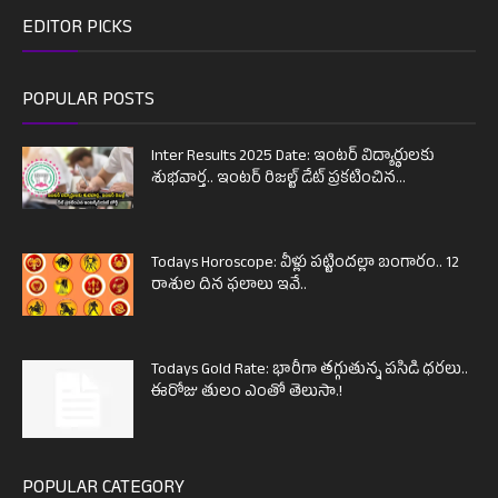
EDITOR PICKS
POPULAR POSTS
Inter Results 2025 Date: ఇంటర్ విద్యార్థులకు
శుభవార్త.. ఇంటర్ రిజల్ట్ డేట్ ప్రకటించిన...
Todays Horoscope: వీళ్లు పట్టిందల్లా బంగారం.. 12
రాశుల దిన ఫలాలు ఇవే..
Todays Gold Rate: భారీగా తగ్గుతున్న పసిడి ధరలు..
ఈరోజు తులం ఎంతో తెలుసా.!
POPULAR CATEGORY