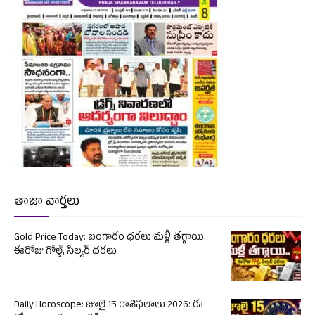
తాజా వార్తలు
Gold Price Today: బంగారం ధరలు మళ్లీ తగ్గాయి..
ఈరోజు గోల్డ్, సిల్వర్ ధరలు
Daily Horoscope: జూలై 15 రాశిఫలాలు 2026: ఈ