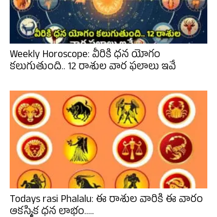
Weekly Horoscope: వీరికి ధన యోగం
కలుగుతుంది.. 12 రాశుల వార ఫలాలు ఇవే
Todays rasi Phalalu: ఈ రాశుల వారికి ఈ వారం
ఆకస్మిక ధన లాభం.....