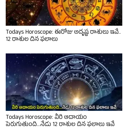
Todays Horoscope: ఈరోజు అదృష్ట రాశులు ఇవే..
12 రాశుల దిన ఫలాలు
Todays Horoscope: వీరి ఆదాయం
పెరుగుతుంది…నేడు 12 రాశుల దిన ఫలాలు ఇవే